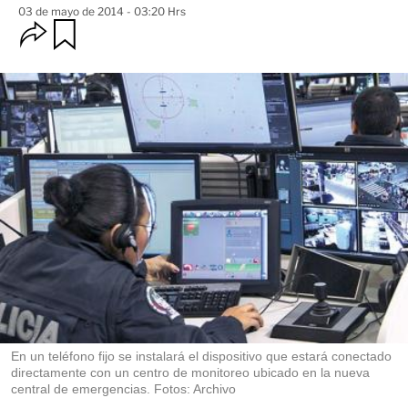
03 de mayo de 2014 - 03:20 Hrs
O
G
u
p
a
c
r
i
d
o
a
n
r
e
s
d
e
c
o
m
p
a
r
t
i
r
En un teléfono fijo se instalará el dispositivo que estará conectado
directamente con un centro de monitoreo ubicado en la nueva
central de emergencias. Fotos: Archivo