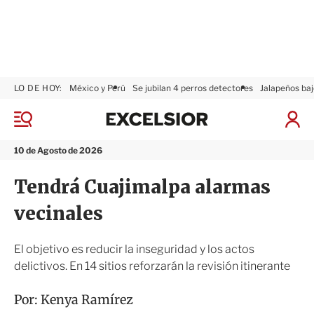
LO DE HOY:
México y Perú
Se jubilan 4 perros detectores
Jalapeños baj
E
x
M
I
c
e
n
n
e
i
10 de Agosto de 2026
ú
l
c
s
i
Tendrá Cuajimalpa alarmas
i
a
o
r
vecinales
r
S
e
s
El objetivo es reducir la inseguridad y los actos
i
delictivos. En 14 sitios reforzarán la revisión itinerante
ó
n
Por:
Kenya Ramírez