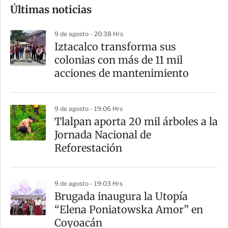
Últimas noticias
m
p
9 de agosto - 20:38 Hrs
a
Iztacalco transforma sus
r
colonias con más de 11 mil
t
acciones de mantenimiento
i
r
9 de agosto - 19:06 Hrs
Tlalpan aporta 20 mil árboles a la
Jornada Nacional de
Reforestación
9 de agosto - 19:03 Hrs
Brugada inaugura la Utopía
“Elena Poniatowska Amor” en
Coyoacán