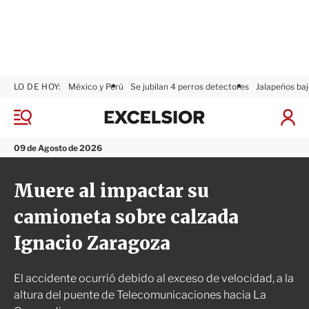
LO DE HOY:
México y Perú
Se jubilan 4 perros detectores
Jalapeños baj
E
x
M
I
c
e
n
n
e
i
09 de Agosto de 2026
ú
l
c
s
i
Muere al impactar su
i
a
o
r
camioneta sobre calzada
r
S
e
Ignacio Zaragoza
s
i
ó
El accidente ocurrió debido al exceso de velocidad, a la
n
altura del puente de Telecomunicaciones hacia La