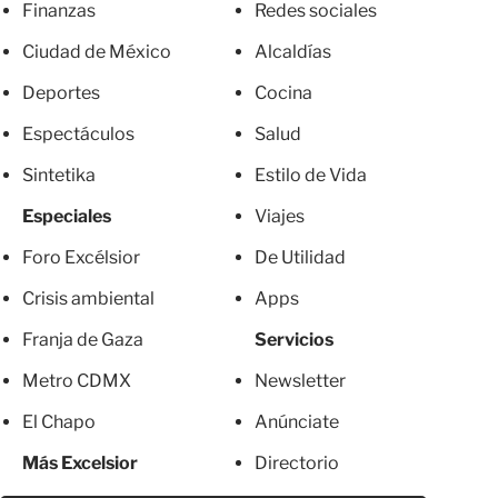
Finanzas
Redes sociales
Ciudad de México
Alcaldías
Deportes
Cocina
Espectáculos
Salud
Sintetika
Estilo de Vida
Especiales
Viajes
Foro Excélsior
De Utilidad
Crisis ambiental
Apps
Franja de Gaza
Servicios
Metro CDMX
Newsletter
El Chapo
Anúnciate
Más Excelsior
Directorio