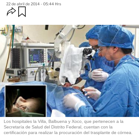
22 de abril de 2014 - 05:44 Hrs
O
G
u
p
a
c
r
i
d
o
a
n
r
e
s
d
e
c
o
m
p
a
r
t
i
r
Los hospitales la Villa, Balbuena y Xoco, que pertenecen a la
Secretaría de Salud del Distrito Federal, cuentan con la
certificación para realizar la procuración del trasplante de córnea.