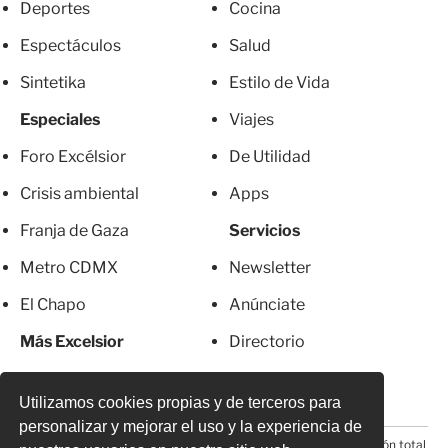
Deportes
Cocina
Espectáculos
Salud
Sintetika
Estilo de Vida
Especiales
Viajes
Foro Excélsior
De Utilidad
Crisis ambiental
Apps
Franja de Gaza
Servicios
Metro CDMX
Newsletter
El Chapo
Anúnciate
Más Excelsior
Directorio
Mujeres
Suscripciones
Utilizamos cookies propias y de terceros para
personalizar y mejorar el uso y la experiencia de
© 2026 Todos los derechos reservados. Prohibida la reproducción total