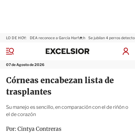
LO DE HOY:
DEA reconoce a García Harfuch
Se jubilan 4 perros detecto
E
x
M
I
c
e
n
n
e
i
07 de Agosto de 2026
ú
l
c
s
i
Córneas encabezan lista de
i
a
o
r
trasplantes
r
S
e
s
Su manejo es sencillo, en comparación con el de riñón o
i
el de corazón
ó
n
Por:
Cintya Contreras