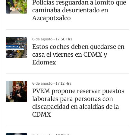
Policías resguardan a lomito que
r
caminaba desorientado en
t
Azcapotzalco
i
r
6 de agosto - 17:50 Hrs
Estos coches deben quedarse en
casa el viernes en CDMX y
Edomex
6 de agosto - 17:12 Hrs
PVEM propone reservar puestos
laborales para personas con
discapacidad en alcaldías de la
CDMX