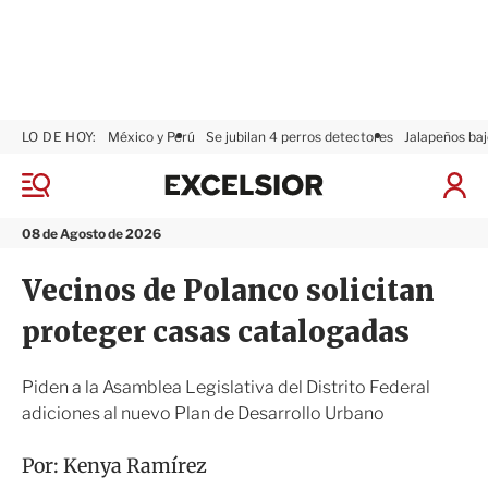
LO DE HOY:
México y Perú
Se jubilan 4 perros detectores
Jalapeños baj
E
x
M
I
c
e
n
n
e
i
08 de Agosto de 2026
ú
l
c
s
i
Vecinos de Polanco solicitan
i
a
o
r
proteger casas catalogadas
r
S
e
s
Piden a la Asamblea Legislativa del Distrito Federal
i
adiciones al nuevo Plan de Desarrollo Urbano
ó
n
Por:
Kenya Ramírez