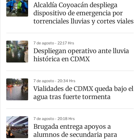
a
Alcaldía Coyoacán despliega
r
dispositivo de emergencia por
t
torrenciales lluvias y cortes viales
i
r
7 de agosto - 22:17 Hrs
Despliegan operativo ante lluvia
histórica en CDMX
7 de agosto - 20:34 Hrs
Vialidades de CDMX queda bajo el
agua tras fuerte tormenta
7 de agosto - 20:18 Hrs
Brugada entrega apoyos a
alumnos de secundaria para