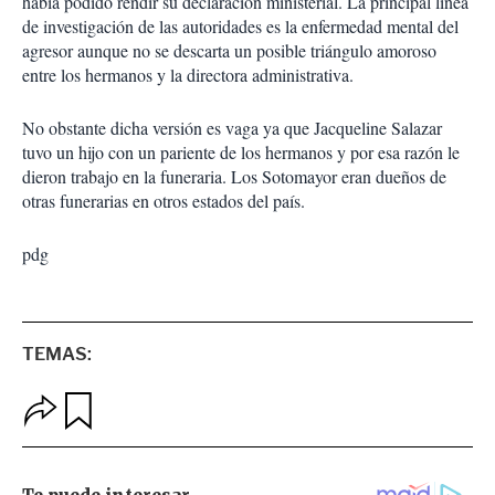
había podido rendir su declaración ministerial. La principal línea
de investigación de las autoridades es la enfermedad mental del
agresor aunque no se descarta un posible triángulo amoroso
entre los hermanos y la directora administrativa.
No obstante dicha versión es vaga ya que Jacqueline Salazar
tuvo un hijo con un pariente de los hermanos y por esa razón le
dieron trabajo en la funeraria. Los Sotomayor eran dueños de
otras funerarias en otros estados del país.
pdg
TEMAS:
O
G
p
u
c
a