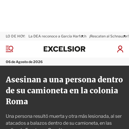
LO DE HOY:
La DEA reconoce a García Harfuch
¡Rescaten al Schnauzer!
E
x
M
I
c
e
n
n
e
i
06 de Agosto de 2026
ú
l
c
s
i
Asesinan a una persona dentro
i
a
o
r
de su camioneta en la colonia
r
S
e
Roma
s
i
ó
Una persona resultó muerta y otra más lesionada, al ser
n
atacados a balazos dentro de su camioneta, en las