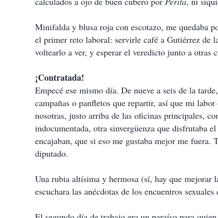
calculados a ojo de buen cubero por
Perita
, ni siqu
Minifalda y blusa roja con escotazo, me quedaba p
el primer reto laboral: servirle café a Gutiérrez de l
voltearlo a ver, y esperar el veredicto junto a otra
¡Contratada!
Empecé ese mismo día. De nueve a seis de la tarde,
campañas o panfletos que repartir, así que mi labor
nosotras, justo arriba de las oficinas principales, 
indocumentada, otra sinvergüenza que disfrutaba el 
encajaban, que si eso me gustaba mejor me fuera. T
diputado.
Una rubia altísima y hermosa (sí, hay que mejorar l
escuchara las anécdotas de los encuentros sexuales 
El segundo día de trabajo era un paraíso para quien