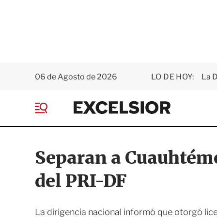
06 de Agosto de 2026
LO DE HOY:
La D
E
x
M
c
e
e
n
l
ú
s
Separan a Cuauhtémoc
i
o
del PRI-DF
r
La dirigencia nacional informó que otorgó licen