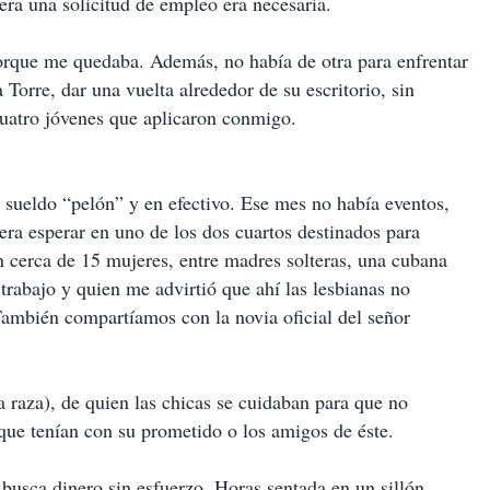
iera una solicitud de empleo era necesaria.
orque me quedaba. Además, no había de otra para enfrentar
a Torre, dar una vuelta alrededor de su escritorio, sin
s cuatro jóvenes que aplicaron conmigo.
 sueldo “pelón” y en efectivo. Ese mes no había eventos,
 era esperar en uno de los dos cuartos destinados para
con cerca de 15 mujeres, entre madres solteras, una cubana
trabajo y quien me advirtió que ahí las lesbianas no
ambién compartíamos con la novia oficial del señor
a raza), de quien las chicas se cuidaban para que no
que tenían con su prometido o los amigos de éste.
 busca dinero sin esfuerzo. Horas sentada en un sillón