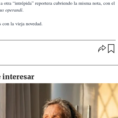
otra “intrépida” reportera cubriendo la misma nota, con el
us operandi
.
 con la vieja novedad.
O
p
u
c
a
i
r
o
d
n
a
e
r
s
d
e