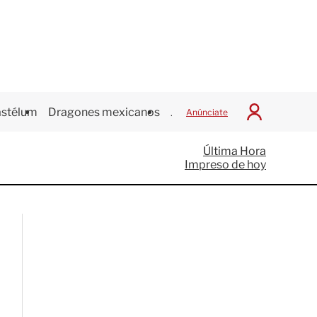
stélum
Dragones mexicanos
Juegos Centroamericanos
Anúnciate
I
n
i
Última Hora
c
Impreso de hoy
i
a
r
S
e
s
i
ó
n