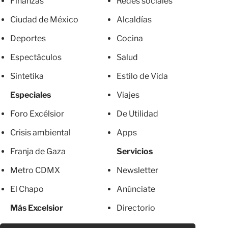
Finanzas
Redes sociales
Ciudad de México
Alcaldías
Deportes
Cocina
Espectáculos
Salud
Sintetika
Estilo de Vida
Especiales
Viajes
Foro Excélsior
De Utilidad
Crisis ambiental
Apps
Franja de Gaza
Servicios
Metro CDMX
Newsletter
El Chapo
Anúnciate
Más Excelsior
Directorio
Mujeres
Suscripciones