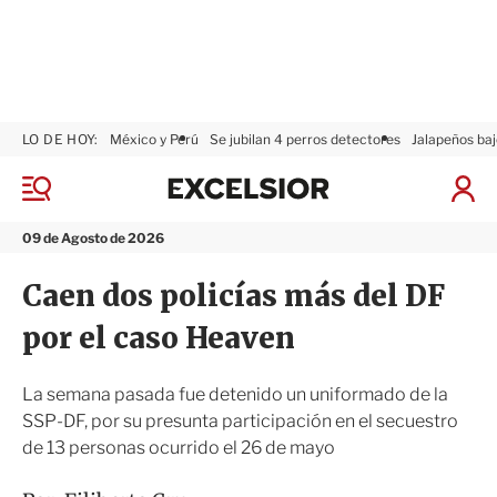
LO DE HOY:
México y Perú
Se jubilan 4 perros detectores
Jalapeños baj
E
x
M
I
c
e
n
n
e
i
09 de Agosto de 2026
ú
l
c
s
i
Caen dos policías más del DF
i
a
o
r
por el caso Heaven
r
S
e
s
La semana pasada fue detenido un uniformado de la
i
SSP-DF, por su presunta participación en el secuestro
ó
de 13 personas ocurrido el 26 de mayo
n