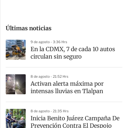
e
c
o
Últimas noticias
m
p
9 de agosto - 3:36 Hrs
a
En la CDMX, 7 de cada 10 autos
r
circulan sin seguro
t
i
8 de agosto - 21:52 Hrs
r
Activan alerta máxima por
intensas lluvias en Tlalpan
8 de agosto - 21:35 Hrs
Inicia Benito Juárez Campaña De
Prevención Contra El Despojo