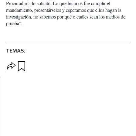
Procuraduría lo solicitó. Lo que hicimos fue cumplir el
mandamiento, presentárselos y esperamos que ellos hagan la
investigación, no sabemos por qué o cuáles sean los medios de
prueba”.
TEMAS:
O
G
p
u
c
a
i
r
o
d
n
a
e
r
s
d