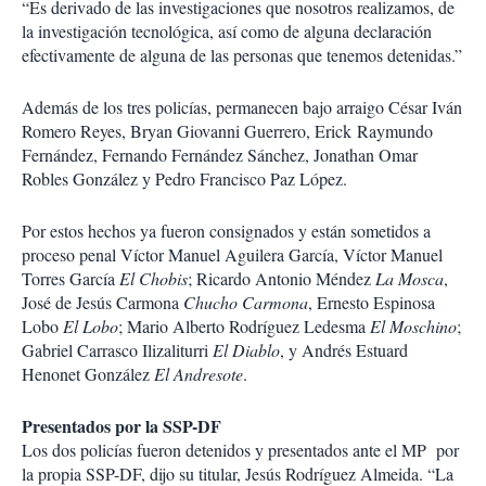
“Es derivado de las investigaciones que nosotros realizamos, de
la investigación tecnológica, así como de alguna declaración
efectivamente de alguna de las personas que tenemos detenidas.”
Además de los tres policías, permanecen bajo arraigo César Iván
Romero Reyes, Bryan Giovanni Guerrero, Erick Raymundo
Fernández, Fernando Fernández Sánchez, Jonathan Omar
Robles González y Pedro Francisco Paz López.
Por estos hechos ya fueron consignados y están sometidos a
proceso penal Víctor Manuel Aguilera García, Víctor Manuel
Torres García
El Chobis
; Ricardo Antonio Méndez
La Mosca
,
José de Jesús Carmona
Chucho Carmona
, Ernesto Espinosa
Lobo
El Lobo
; Mario Alberto Rodríguez Ledesma
El Moschino
;
Gabriel Carrasco Ilizaliturri
El Diablo
, y Andrés Estuard
Henonet González
El Andresote
.
Presentados por la SSP-DF
Los dos policías fueron detenidos y presentados ante el MP por
la propia SSP-DF, dijo su titular, Jesús Rodríguez Almeida. “La