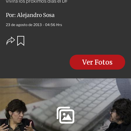
vivirá los próximos días el DF
Por:
Alejandro Sosa
23 de agosto de 2013 - 04:56 Hrs
O
G
u
p
a
c
r
i
d
o
Ver Fotos
a
n
r
e
s
d
e
c
o
m
p
a
r
t