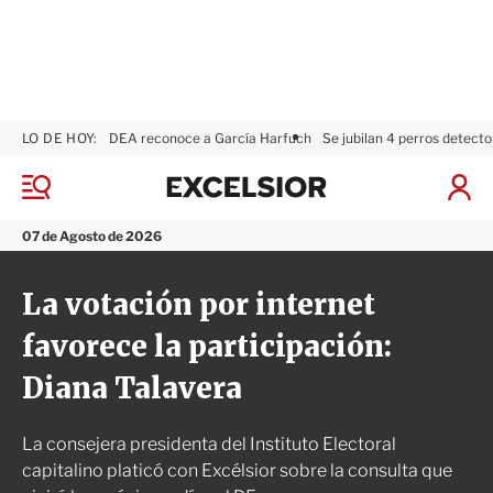
LO DE HOY:
DEA reconoce a García Harfuch
Se jubilan 4 perros detecto
E
x
M
I
c
e
n
n
e
i
07 de Agosto de 2026
ú
l
c
s
i
La votación por internet
i
a
o
r
favorece la participación:
r
S
e
Diana Talavera
s
i
ó
La consejera presidenta del Instituto Electoral
n
capitalino platicó con Excélsior sobre la consulta que