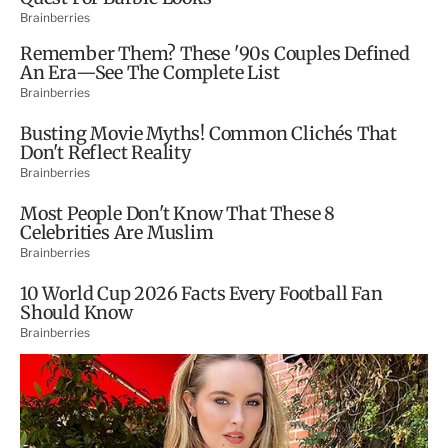
t
i
r