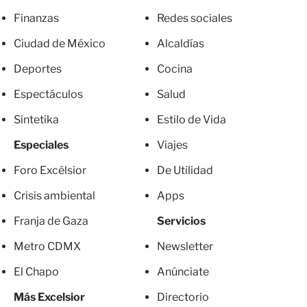
Finanzas
Redes sociales
Ciudad de México
Alcaldías
Deportes
Cocina
Espectáculos
Salud
Sintetika
Estilo de Vida
Especiales
Viajes
Foro Excélsior
De Utilidad
Crisis ambiental
Apps
Franja de Gaza
Servicios
Metro CDMX
Newsletter
El Chapo
Anúnciate
Más Excelsior
Directorio