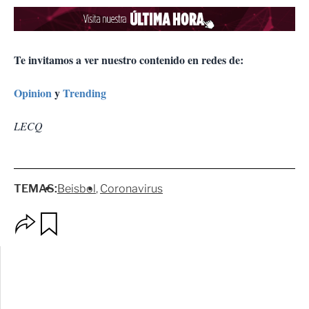
Te invitamos a ver nuestro contenido en redes de:
Opinion
y
Trending
LECQ
TEMAS:
Beisbol
Coronavirus
O
G
p
u
c
a
i
r
o
d