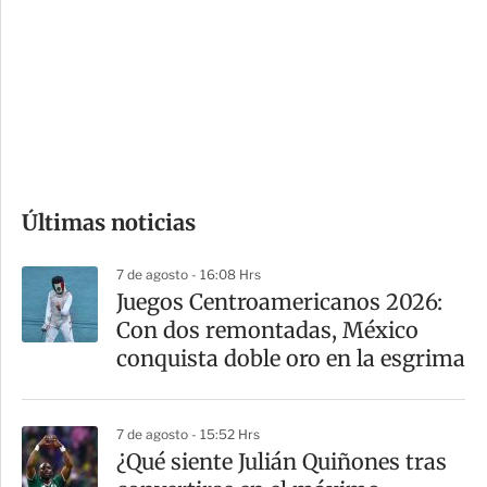
n
a
e
r
s
d
e
c
o
Últimas noticias
m
p
7 de agosto - 16:08 Hrs
a
Juegos Centroamericanos 2026:
r
Con dos remontadas, México
t
conquista doble oro en la esgrima
i
r
7 de agosto - 15:52 Hrs
¿Qué siente Julián Quiñones tras