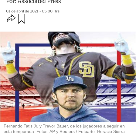
Por:
Associated Press
01 de abril de 2021 - 05:00 Hrs
O
G
u
p
a
c
r
i
d
o
a
n
r
e
s
d
e
c
o
m
p
a
r
t
i
r
Fernando Tatis Jr. y Trevor Bauer, de los jugadores a seguir en
esta temporada. Fotos: AP y Reuters / Fotoarte: Horacio Sierra