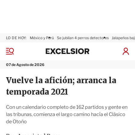
LO DE HOY:
México y Perú
Se jubilan 4 perros detectores
Jalapeños baj
E
x
M
I
c
e
n
n
e
i
07 de Agosto de 2026
ú
l
c
s
i
Vuelve la afición; arranca la
i
a
o
r
temporada 2021
r
S
e
s
Con un calendario completo de 162 partidos y gente en
i
las tribunas, comienza el largo camino hacía el Clásico
ó
de Otoño
n