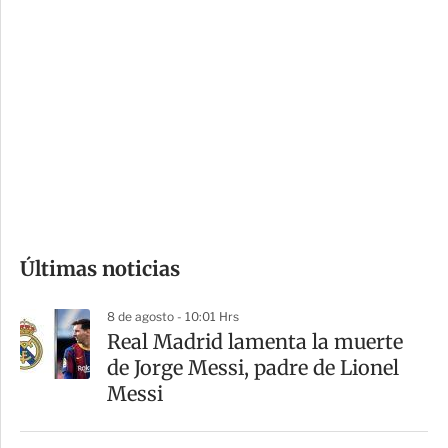
i
r
o
d
n
a
e
r
s
d
e
c
o
Últimas noticias
m
p
8 de agosto - 10:01 Hrs
a
Real Madrid lamenta la muerte
r
de Jorge Messi, padre de Lionel
t
Messi
i
r