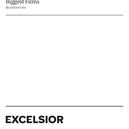
Excelsior
Excelsior