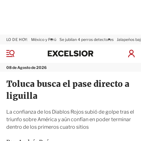
LO DE HOY:
México y Perú
Se jubilan 4 perros detectores
Jalapeños baj
E
x
M
I
c
e
n
n
e
i
08 de Agosto de 2026
ú
l
c
s
i
Toluca busca el pase directo a
i
a
o
r
liguilla
r
S
e
s
La confianza de los Diablos Rojos subió de golpe tras el
i
triunfo sobre América y aún confían en poder terminar
ó
dentro de los primeros cuatro sitios
n