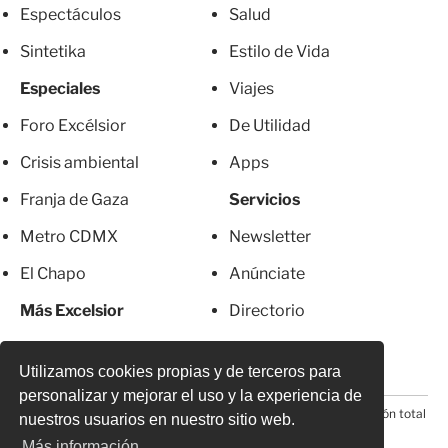
Espectáculos
Salud
Sintetika
Estilo de Vida
Especiales
Viajes
Foro Excélsior
De Utilidad
Crisis ambiental
Apps
Franja de Gaza
Servicios
Metro CDMX
Newsletter
El Chapo
Anúnciate
Más Excelsior
Directorio
Mujeres
Suscripciones
Utilizamos cookies propias y de terceros para
personalizar y mejorar el uso y la experiencia de
© 2026 Todos los derechos reservados. Prohibida la reproducción total
nuestros usuarios en nuestro sitio web.
o parcial, incluyendo cualquier medio electrónico*
Más información