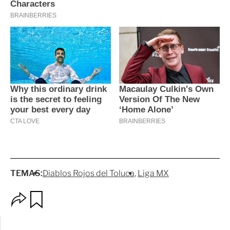
TEMAS:
Diablos Rojos del Toluca
Liga MX
O
G
p
u
c
a