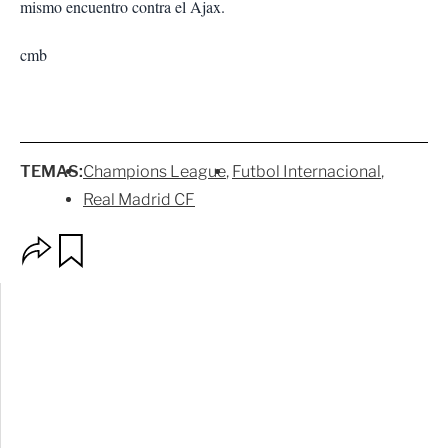
mismo encuentro contra el Ajax.
cmb
TEMAS:
Champions League
Futbol Internacional
Real Madrid CF
O
G
p
u
c
a
i
r
o
d
n
a
e
r
s