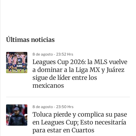
d
e
c
o
Últimas noticias
m
p
8 de agosto - 23:52 Hrs
a
Leagues Cup 2026: la MLS vuelve
r
a dominar a la Liga MX y Juárez
t
sigue de líder entre los
i
mexicanos
r
8 de agosto - 23:50 Hrs
Toluca pierde y complica su pase
en Leagues Cup; Esto necesitaría
para estar en Cuartos