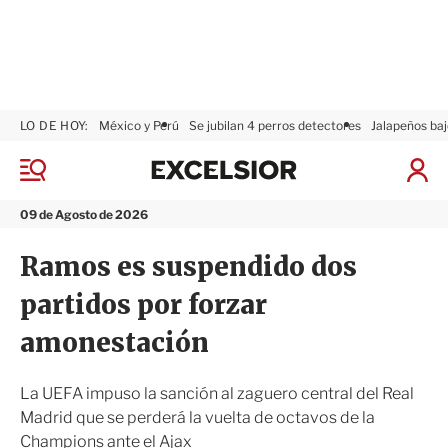
LO DE HOY:
México y Perú
Se jubilan 4 perros detectores
Jalapeños baj
E
x
M
I
c
e
n
n
e
i
09 de Agosto de 2026
ú
l
c
s
i
Ramos es suspendido dos
i
a
o
r
partidos por forzar
r
S
e
amonestación
s
i
ó
La UEFA impuso la sanción al zaguero central del Real
n
Madrid que se perderá la vuelta de octavos de la
Champions ante el Ajax