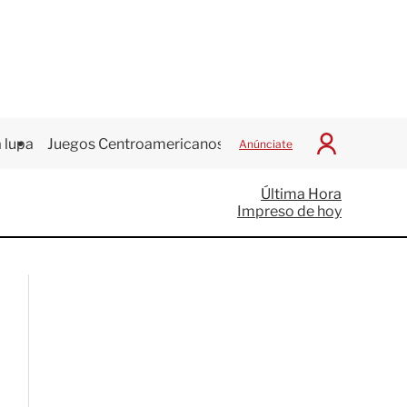
 lupa
Juegos Centroamericanos
Anúnciate
I
n
i
Última Hora
c
Impreso de hoy
i
a
r
S
e
s
i
ó
n