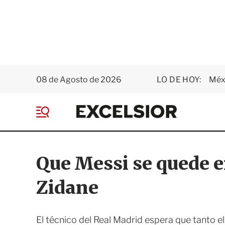
08 de Agosto de 2026
LO DE HOY:
Méxi
E
x
M
c
e
e
n
l
ú
s
Que Messi se quede e
i
o
Zidane
r
El técnico del Real Madrid espera que tanto 