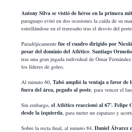
i
r
Antony Silva se vistió de héroe en la primera mi
paraguayo evitó en dos ocasiones la caída de su ma
estrellándose en el travesaño tras el desvío del porte
fue el cuadro dirigido por Nico
Paradójicamente
pesar del dominio del Atlético
Santiago Ormeño, 
.
tras una gran jugada individual de Omar Fernández p
los líderes de goleo.
Tabó amplió la ventaja a favor de l
Al minuto 60,
fuera del área, pegado al poste
, para vencer el l
el Atlético reaccionó al 67’. Felip
Sin embargo,
desde la izquierda
, para meter un zapatazo y acorta
Daniel Álvarez e
Sobre la recta final, al minuto 84,