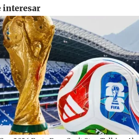
r
o
d
n
a
e
r
s
d
e
c
o
m
p
a
r
t
i
r