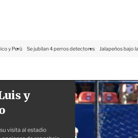
co y Perú
Se jubilan 4 perros detectores
Jalapeños bajo la
Luis y
o
u visita al estadio