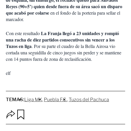
Reyes (90+5’) quien desde fuera de su área sacó un disparo
que acabó por colarse
en el fondo de la portería para sellar el
marcador.
La Franja llegó a 23 unidades y rompió
Con este resultado
una racha de diez partidos consecutivos sin vencer a los
Tuzos en liga
. Por su parte el cuadro de la Bella Airosa vio
cortada una seguidilla de cinco juegos sin perder y se mantiene
con 14 puntos fuera de zona de reclasificación.
elf
TEMAS:
Liga MX
Puebla F.C.
Tuzos del Pachuca
O
G
p
u
c
a