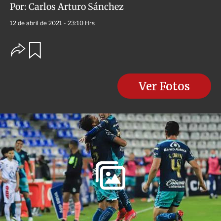
Por:
Carlos Arturo Sánchez
12 de abril de 2021 - 23:10 Hrs
O
G
u
p
a
c
r
i
d
o
Ver Fotos
a
n
r
e
s
d
e
c
o
m
p
a
r
t
i
r