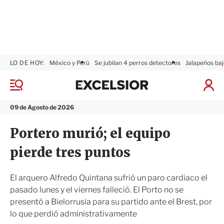
LO DE HOY:
México y Perú
Se jubilan 4 perros detectores
Jalapeños baj
E
x
M
I
c
e
n
n
e
i
09 de Agosto de 2026
ú
l
c
s
i
Portero murió; el equipo
i
a
o
r
pierde tres puntos
r
S
e
s
El arquero Alfredo Quintana sufrió un paro cardiaco el
i
pasado lunes y el viernes falleció. El Porto no se
ó
presentó a Bielorrusia para su partido ante el Brest, por
n
lo que perdió administrativamente