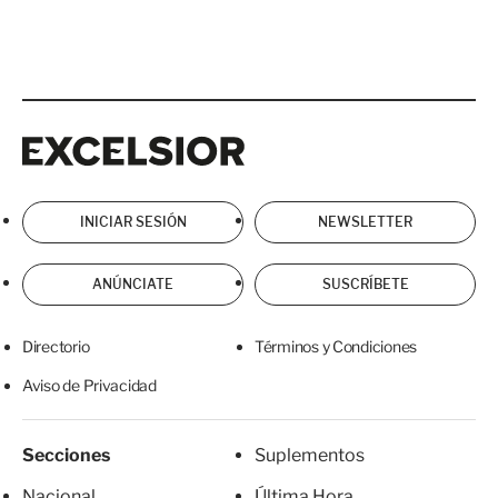
Excelsior
Excelsior
INICIAR SESIÓN
NEWSLETTER
ANÚNCIATE
SUSCRÍBETE
Directorio
Términos y Condiciones
Aviso de Privacidad
Secciones
Suplementos
Nacional
Última Hora