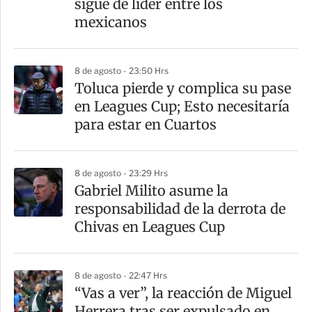
sigue de líder entre los
i
mexicanos
r
8 de agosto - 23:50 Hrs
Toluca pierde y complica su pase
en Leagues Cup; Esto necesitaría
para estar en Cuartos
8 de agosto - 23:29 Hrs
Gabriel Milito asume la
responsabilidad de la derrota de
Chivas en Leagues Cup
8 de agosto - 22:47 Hrs
“Vas a ver”, la reacción de Miguel
Herrera tras ser expulsado en