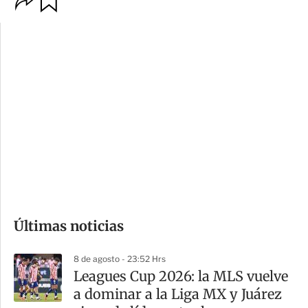
p
u
c
a
i
r
o
d
n
a
e
r
s
d
e
c
o
Últimas noticias
m
p
8 de agosto - 23:52 Hrs
a
Leagues Cup 2026: la MLS vuelve
r
a dominar a la Liga MX y Juárez
t