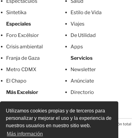
Espectáculos
Salud
Sintetika
Estilo de Vida
Especiales
Viajes
Foro Excélsior
De Utilidad
Crisis ambiental
Apps
Franja de Gaza
Servicios
Metro CDMX
Newsletter
El Chapo
Anúnciate
Más Excelsior
Directorio
Mujeres
Suscripciones
Utilizamos cookies propias y de terceros para
personalizar y mejorar el uso y la experiencia de
© 2026 Todos los derechos reservados. Prohibida la reproducción total
nuestros usuarios en nuestro sitio web.
o parcial, incluyendo cualquier medio electrónico*
Más información