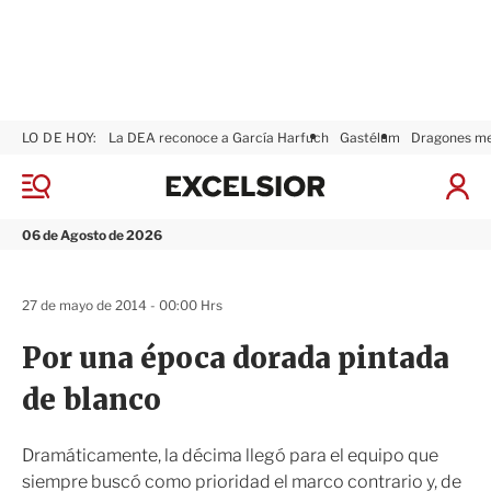
LO DE HOY:
La DEA reconoce a García Harfuch
Gastélum
Dragones m
E
x
M
I
c
e
n
n
e
i
06 de Agosto de 2026
ú
l
c
s
i
i
a
27 de mayo de 2014 - 00:00 Hrs
o
r
r
S
Por una época dorada pintada
e
s
de blanco
i
ó
n
Dramáticamente, la décima llegó para el equipo que
siempre buscó como prioridad el marco contrario y, de