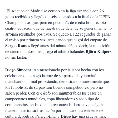
El Atlético de Madrid se coronó en la liga española con 26
goles recibidos y llegó con seis encajados a la final de la UEFA
Champions League, pero en poco más de media hora recibió
cuatro, ecuación que demuestra que defenderse generalmente no
arrojará resultados positivos. Se quedó a 122 segundos de ganar
el trofeo por primera vez, recalcando que el gol del empate de
Sergio Ramos
llegó antes del minuto 93, es decir, la reposición
Björn Kuipers
de cinco minutos que agregó el árbitro holandés
,
no fue factor.
Diego Simeone
, tan mencionado por la labor hecha con los
colchoneros, no negó la cruz de su parroquia y terminó
manchando la final protestando, demostrando nuevamente que
los futbolistas de su país son buenos competidores, pero no
saben perder. Con el
Cholo
son innumerables los casos en
campeonatos mundiales, copa libertadores y todo tipo de
competencias, en las que no reconoce la derrota y de alguna
manera muestra su frustración por una carencia evidente de
Diego
cultura deportiva. Para el
Atleti
y
hay una prueba más,