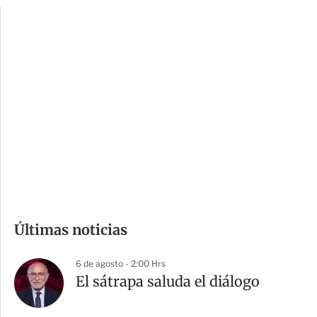
p
u
c
a
i
r
o
d
n
a
e
r
s
d
e
c
o
m
Últimas noticias
p
a
6 de agosto - 2:00 Hrs
r
El sátrapa saluda el diálogo
t