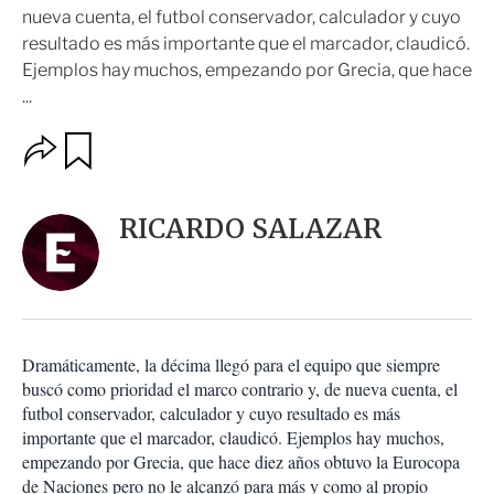
nueva cuenta, el futbol conservador, calculador y cuyo
resultado es más importante que el marcador, claudicó.
Ejemplos hay muchos, empezando por Grecia, que hace
...
O
G
u
p
a
c
r
i
d
RICARDO SALAZAR
o
a
n
r
e
s
d
e
c
Dramáticamente, la décima llegó para el equipo que siempre
o
buscó como prioridad el marco contrario y, de nueva cuenta, el
m
futbol conservador, calculador y cuyo resultado es más
p
a
importante que el marcador, claudicó. Ejemplos hay muchos,
r
empezando por Grecia, que hace diez años obtuvo la Eurocopa
t
de Naciones pero no le alcanzó para más y como al propio