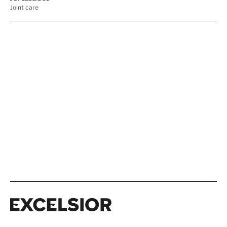
Excelsior
Excelsior