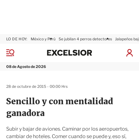
LO DE HOY:
México y Perú
Se jubilan 4 perros detectores
Jalapeños baj
E
x
M
I
c
e
n
n
e
i
08 de Agosto de 2026
ú
l
c
s
i
i
a
28 de octubre de 2015 - 00:00 Hrs
o
r
r
S
Sencillo y con mentalidad
e
s
ganadora
i
ó
n
Subir y bajar de aviones. Caminar por los aeropuertos,
cambiar de hoteles. Comer cuando se puede y, eso sí,