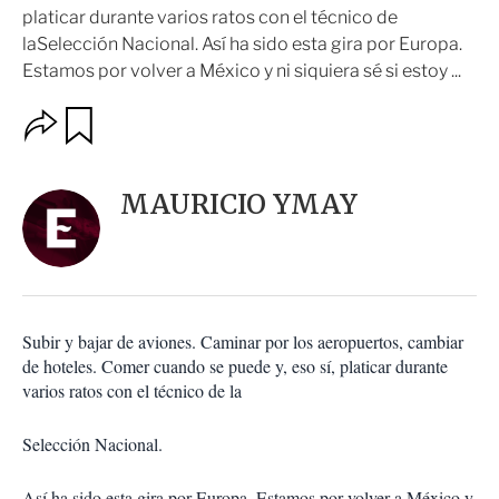
platicar durante varios ratos con el técnico de
laSelección Nacional. Así ha sido esta gira por Europa.
Estamos por volver a México y ni siquiera sé si estoy ...
O
G
u
p
a
c
r
i
d
MAURICIO YMAY
o
a
n
r
e
s
d
e
c
Subir y bajar de aviones. Caminar por los aeropuertos, cambiar
o
de hoteles. Comer cuando se puede y, eso sí, platicar durante
m
varios ratos con el técnico de la
p
a
r
Selección Nacional.
t
i
Así ha sido esta gira por Europa. Estamos por volver a México y
r