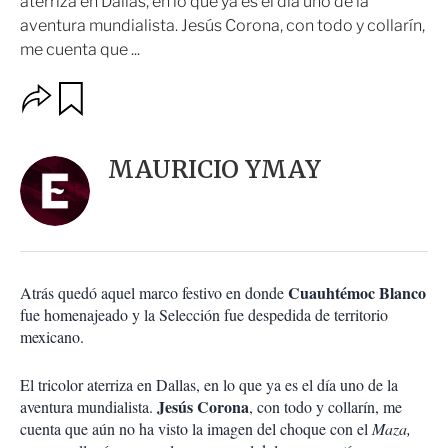
aterriza en Dallas, en lo que ya es el día uno de la
aventura mundialista. Jesús Corona, con todo y collarín,
me cuenta que ...
O
G
u
p
a
c
r
i
d
MAURICIO YMAY
o
a
n
r
e
s
d
e
c
Cuauhtémoc Blanco
Atrás quedó aquel marco festivo en donde
o
fue homenajeado y la Selección fue despedida de territorio
m
mexicano.
p
a
r
El tricolor aterriza en Dallas, en lo que ya es el día uno de la
t
Jesús Corona
aventura mundialista.
, con todo y collarín, me
i
cuenta que aún no ha visto la imagen del choque con el
Maza,
r