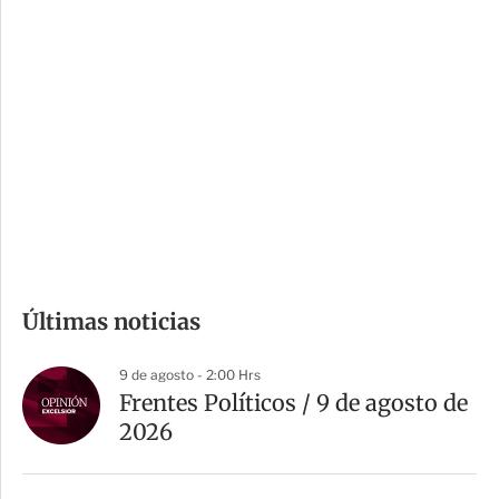
i
r
o
d
n
a
e
r
s
d
e
c
o
m
Últimas noticias
p
a
9 de agosto - 2:00 Hrs
r
Frentes Políticos / 9 de agosto de
t
2026
i
r