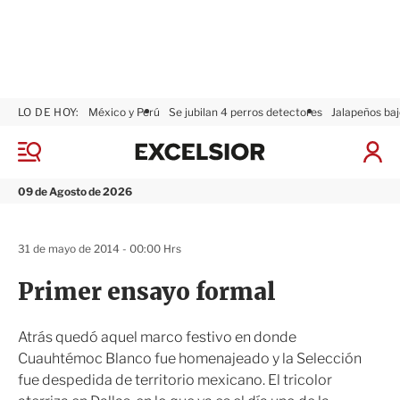
LO DE HOY:
México y Perú
Se jubilan 4 perros detectores
Jalapeños baj
E
x
M
I
c
e
n
n
e
i
09 de Agosto de 2026
ú
l
c
s
i
i
a
31 de mayo de 2014 - 00:00 Hrs
o
r
r
S
Primer ensayo formal
e
s
i
Atrás quedó aquel marco festivo en donde
ó
Cuauhtémoc Blanco fue homenajeado y la Selección
n
fue despedida de territorio mexicano. El tricolor