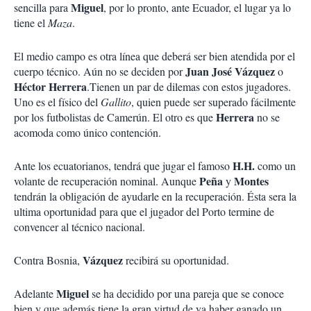
Miguel
sencilla para
, por lo pronto, ante Ecuador, el lugar ya lo
tiene el
Maza
.
El medio campo es otra línea que deberá ser bien atendida por el
Juan José Vázquez
cuerpo técnico. Aún no se deciden por
o
Héctor Herrera
.Tienen un par de dilemas con estos jugadores.
Uno es el físico del
Gallito
, quien puede ser superado fácilmente
Herrera
por los futbolistas de Camerún. El otro es que
no se
acomoda como único contención.
H.H.
Ante los ecuatorianos, tendrá que jugar el famoso
como un
Peña
Montes
volante de recuperación nominal. Aunque
y
tendrán la obligación de ayudarle en la recuperación. Ésta sera la
ultima oportunidad para que el jugador del Porto termine de
convencer al técnico nacional.
Vázquez
Contra Bosnia,
recibirá su oportunidad.
Miguel
Adelante
se ha decidido por una pareja que se conoce
bien y que además tiene la gran virtud de ya haber ganado un