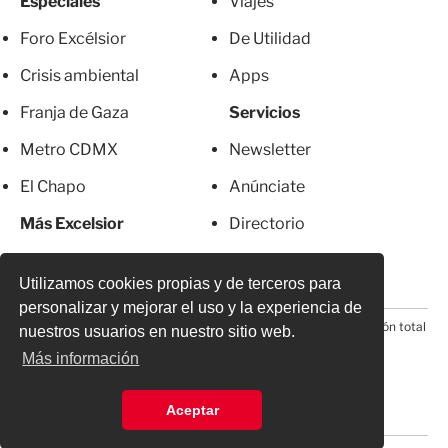
Especiales
Viajes
Foro Excélsior
De Utilidad
Crisis ambiental
Apps
Franja de Gaza
Servicios
Metro CDMX
Newsletter
El Chapo
Anúnciate
Más Excelsior
Directorio
Mujeres
Suscripciones
Utilizamos cookies propias y de terceros para
personalizar y mejorar el uso y la experiencia de
© 2026 Todos los derechos reservados. Prohibida la reproducción total
nuestros usuarios en nuestro sitio web.
o parcial, incluyendo cualquier medio electrónico*
Más información
Aceptar