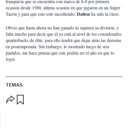
franquicia que se encuentra con marca de 6-0 por primera
ocasión desde 1988, última ocasión en que jugaron en un Súper
Dalton
Tazón y para que esto esté sucediendo,
ha sido la clave.
Obvio que hasta ahora no han ganado ni siquiera su división, y
falta mucho para decir que él ya está al nivel de los considerados
quarterbacks de élite, para ello tendrá que dejar atrás las derrotas
en postemporada. Sin embargo, lo mostrado luego de seis
partidos, me hace pensar que este podría ser el año en que lo
logre.
TEMAS:
O
G
p
u
c
a
i
r