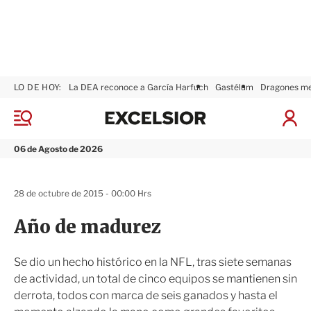
LO DE HOY:
La DEA reconoce a García Harfuch
Gastélum
Dragones m
E
x
M
I
c
e
n
n
e
i
06 de Agosto de 2026
ú
l
c
s
i
i
a
28 de octubre de 2015 - 00:00 Hrs
o
r
r
S
Año de madurez
e
s
i
Se dio un hecho histórico en la NFL, tras siete semanas
ó
de actividad, un total de cinco equipos se mantienen sin
n
derrota, todos con marca de seis ganados y hasta el