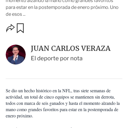
momento alzando la mano como grandes favoritos
para estar en la postemporada de enero próximo. Uno
de esos ...
O
G
u
p
a
c
r
i
d
JUAN CARLOS VERAZA
o
a
n
r
El deporte por nota
e
s
d
e
c
o
Se dio un hecho histórico en la NFL, tras siete semanas de
m
actividad, un total de cinco equipos se mantienen sin derrota,
p
a
todos con marca de seis ganados y hasta el momento alzando la
r
mano como grandes favoritos para estar en la postemporada de
t
enero próximo.
i
r