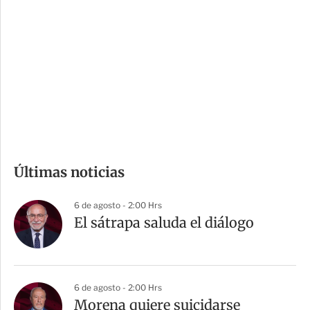
o
d
n
a
e
r
s
d
e
c
o
m
Últimas noticias
p
a
6 de agosto - 2:00 Hrs
r
El sátrapa saluda el diálogo
t
i
r
6 de agosto - 2:00 Hrs
Morena quiere suicidarse