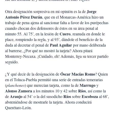
Jorge
Otra designación sorpresiva en mi opinión es la de
Antonio Pérez Durán
, que en el Monarcas-América hizo un
trabajo de pena ajena al sancionar falta a favor de los purépechas
cuando chocan dos defensores de éstos en su área penal al
Cuero
minuto 55. Al 75’, en la lesión de
, reanuda en donde le
place, rompiendo la regla, y al 93’, dándole el beneficio de la
Paul Aguilar
duda al decretar el penal de
por mano deliberada
al barrerse, ¿Por qué no mostró la tarjeta? Ahora pitará
Monterrey-Necaxa. ¡Cuidado, eh! Además, liga su tercer partido
seguido.
Óscar Macías Romo
¿Y qué decir de la designación de
? Quien
en el Toluca-Puebla permitió una serie de entradas temerarias
Marrugo
(
planchones
) que merecían tarjeta, como la de
y
Alonso Zamora
Ríos
a los minutos 10 y 42 sobre
, así como la
Araujo
Ríos
Escoboza
de
al 54’ o la del susodicho
sobre
al 68’,
absteniéndose de mostrarle la tarjeta. Ahora conducirá
Querétaro-León.