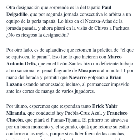
Paul
Otra designación que sorprende es la del tapatío
Delgadillo
, que por segunda jornada consecutiva le arbitra a un
equipo de la perla tapatía. Lo hizo en el Necaxa-Atlas de la
jornada pasada, y ahora pitará en la visita de Chivas a Pachuca.
¿No es riesgosa la designación?
Por otro lado, es de aplaudirse que retomen la práctica de “el que
Marco
se equivoca, lo paran”. Eso fue lo que hicieron con
Antonio Ortiz
, que en el León-Santos hizo un deficiente trabajo
Mosquera
al no sancionar el penal flagrante de
al minuto 11 por
Navarro
Brian
mano deliberada y permitir que
golpeara a
Lozano
estando amonestado; incluso, al permanecer impávido
ante los cortes de manga de varios jugadores.
Erick Yahir
Por último, esperemos que respondan tanto
Miranda
Francisco
, que conducirá hoy Puebla-Cruz Azul, y
Chacón
, que pitará el Pumas-Tijuana. El primero no atraviesa
por un buen momento y, el segundo, ojalá que retome su estilo
conforme a las reglas, porque si es líder fuera de las canchas,