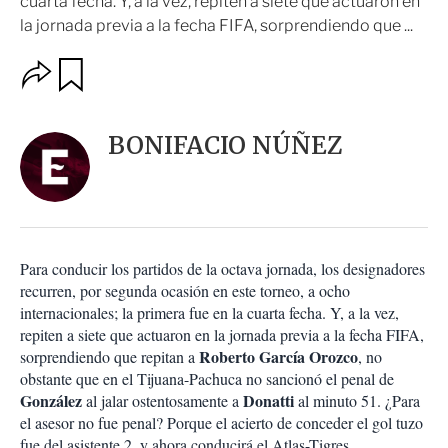
cuarta fecha. Y, a la vez, repiten a siete que actuaron en
la jornada previa a la fecha FIFA, sorprendiendo que ...
O
G
u
p
a
c
r
i
d
BONIFACIO NÚÑEZ
o
a
n
r
e
s
d
e
c
Para conducir los partidos de la octava jornada, los designadores
o
recurren, por segunda ocasión en este torneo, a ocho
m
internacionales; la primera fue en la cuarta fecha. Y, a la vez,
p
a
repiten a siete que actuaron en la jornada previa a la fecha FIFA,
r
Roberto García Orozco
sorprendiendo que repitan a
, no
t
obstante que en el Tijuana-Pachuca no sancionó el penal de
i
González
Donatti
al jalar ostentosamente a
al minuto 51. ¿Para
r
el asesor no fue penal? Porque el acierto de conceder el gol tuzo
fue del asistente 2, y ahora conducirá el Atlas-Tigres.