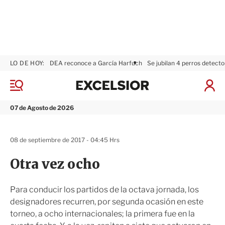
LO DE HOY:
DEA reconoce a García Harfuch
Se jubilan 4 perros detecto
E
x
M
I
c
e
n
n
e
i
07 de Agosto de 2026
ú
l
c
s
i
i
a
08 de septiembre de 2017 - 04:45 Hrs
o
r
r
S
Otra vez ocho
e
s
i
Para conducir los partidos de la octava jornada, los
ó
designadores recurren, por segunda ocasión en este
n
torneo, a ocho internacionales; la primera fue en la