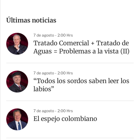
o
m
Últimas noticias
p
a
7 de agosto - 2:00 Hrs
r
Tratado Comercial + Tratado de
t
Aguas = Problemas a la vista (II)
i
r
7 de agosto - 2:00 Hrs
“Todos los sordos saben leer los
labios”
7 de agosto - 2:00 Hrs
El espejo colombiano