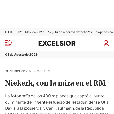
LO DE HOY:
México y Perú
Se jubilan 4 perros detectores
Jalapeños baj
E
x
M
I
c
e
n
n
e
i
08 de Agosto de 2026
ú
l
c
s
i
i
a
30 de abril de 2021 - 05:00 Hrs
o
r
r
S
Niekerk, con la mira en el RM
e
s
i
La fotografía de los 400 m planos que captó el punto
ó
culminante del ingente esfuerzo del estadunidense Otis
n
Davis, a la izquierda, y Carl Kaufmann, de la República