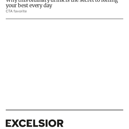
Excelsior
Excelsior