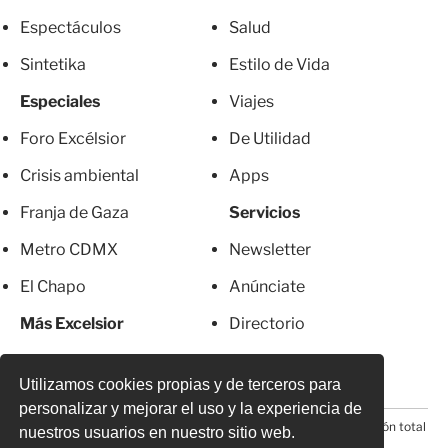
Espectáculos
Salud
Sintetika
Estilo de Vida
Especiales
Viajes
Foro Excélsior
De Utilidad
Crisis ambiental
Apps
Franja de Gaza
Servicios
Metro CDMX
Newsletter
El Chapo
Anúnciate
Más Excelsior
Directorio
Mujeres
Suscripciones
Utilizamos cookies propias y de terceros para
personalizar y mejorar el uso y la experiencia de
© 2026 Todos los derechos reservados. Prohibida la reproducción total
nuestros usuarios en nuestro sitio web.
o parcial, incluyendo cualquier medio electrónico*