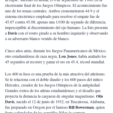
electrizante final de los Juegos Olímpicos. El acontecimiento fue
uno de los temas centrales. Ambos cronometraron 44.9 y el
sistema electrónico empleado para resolver el empate fue de
45.07 contra 45.08; apenas una 1/100 de segundo de diferencia,
imperceptible al discernimiento del ojo humano. La foto presenta
Davis
a
con el rostro girado a su hombro izquierdo y observando
a su adversario blanco vestido de blanco.
Cinco años atrás, durante los Juegos Panamericanos de México,
Lou Jones
otro estadunidense de raza negra,
, había arañado los
45 segundos al recorrer y ganar el oro en 45.4, récord mundial.
Los 400 m lisos es una prueba de la más atractiva del atletismo.
Se le relaciona con el doble diaulio y los 600 pasos del mítico
Hércules, creador de los Juegos Olímpicos de la antigüedad.
Grandes éxitos de los atletas estadunidenses y el desafío que
Otis
proyecta la distancia la cargaron de singular magnetismo.
Davis
, nacido el 12 de junio de 1932, en Tuscaloosa, Alabama,
Bill Bowerman
fue preparado en Oregon por el famoso
, quien
fuera cofundador de las zapatillas Nike; la correcta