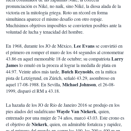
pronunciación es Niké, no naik, sino Niké, la diosa alada de la
victoria en la mitología griega. Roto un récord en forma
simultánea aparece el mismo desafío con otro ropaje.
Muchísimos objetivos imposibles se convierten posibles ante la
voluntad de lucha y tenacidad del hombre.
Lee Evans
En 1968, durante los JO de México,
se convirtió en
el primero en romper el muro de los 44 segundos al cronometrar
Larry
43.86 en aquel memorable 18 de octubre; su compatriota
James
lo emuló en la proeza al lograr la medalla de plata en
Butch Reynolds
44.97. Veinte años más tarde,
, en la mítica
pista de Letzigrund, en Zúrich, señaló 43.29, asombroso en
Michael Johnson
aquel 17-08-1988. En Sevilla,
, el 26-08-
1999, disparó el RM a 43.18.
La hazaña de los JO de Río de Janeiro 2016 se produjo en los
Wayde Van Niekerk
pies alados del sudafricano
, quien,
entrenado por una mujer de 74 años, marcó 43.03. Este crono es
Niekerk
el objetivo de
, quien, en admirable fortaleza y rapidez,
es el primero del mundo en correr los 100, los 200 y 400 m en