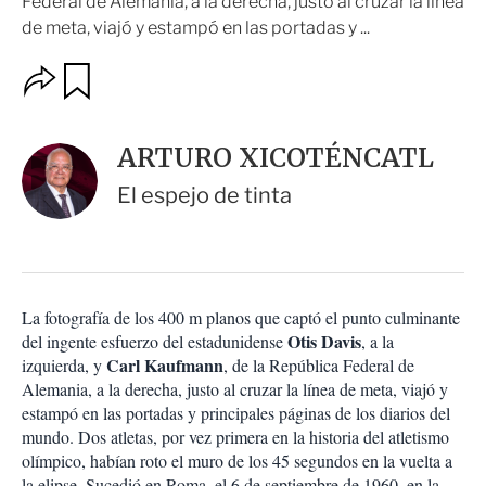
Federal de Alemania, a la derecha, justo al cruzar la línea
de meta, viajó y estampó en las portadas y ...
O
G
u
p
a
c
r
i
d
ARTURO XICOTÉNCATL
o
a
n
r
El espejo de tinta
e
s
d
e
c
o
La fotografía de los 400 m planos que captó el punto culminante
m
Otis Davis
del ingente esfuerzo del estadunidense
p
, a la
a
Carl Kaufmann
izquierda, y
, de la República Federal de
r
Alemania, a la derecha, justo al cruzar la línea de meta, viajó y
t
estampó en las portadas y principales páginas de los diarios del
i
mundo. Dos atletas, por vez primera en la historia del atletismo
r
olímpico, habían roto el muro de los 45 segundos en la vuelta a
la elipse. Sucedió en Roma, el 6 de septiembre de 1960, en la