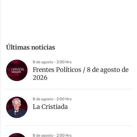
d
e
c
o
m
Últimas noticias
p
a
8 de agosto - 2:00 Hrs
r
Frentes Políticos / 8 de agosto de
t
2026
i
r
8 de agosto - 2:00 Hrs
La Cristiada
8 de agosto - 2:00 Hrs