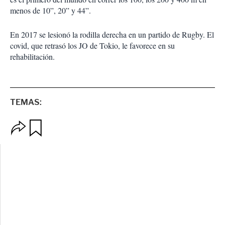
menos de 10”, 20” y 44”.
En 2017 se lesionó la rodilla derecha en un partido de Rugby. El
covid, que retrasó los JO de Tokio, le favorece en su
rehabilitación.
TEMAS:
O
G
p
u
c
a
i
r
o
d
n
a
e
r
s