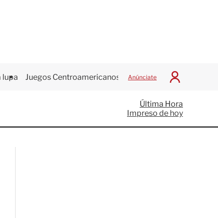
 lupa
Juegos Centroamericanos
Anúnciate
I
n
i
Última Hora
c
Impreso de hoy
i
a
r
S
e
s
i
ó
n