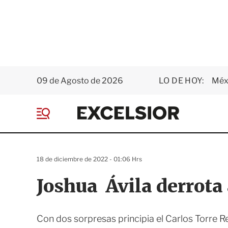
09 de Agosto de 2026
LO DE HOY:
Méxi
E
x
M
c
e
e
n
l
ú
s
18 de diciembre de 2022 - 01:06 Hrs
i
o
Joshua Ávila derrota
r
Con dos sorpresas principia el Carlos Torre R