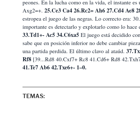
peones. En la lucha como en la vida, el instante es
25.Ce3 Ca4 26.Rc2= Ah6 27.Cd4 Ae8 2
Axg2=+.
estropea el juego de las negras. Lo correcto era:
importante es detectarlo y explotarlo como lo hac
33.Td1+- Ac5 34.C6xa5
El juego está decidido con
sabe que en posición inferior no debe cambiar piez
37.Tx
una partida perdida. El último clavo al ataúd.
Rf8
[39...Rd8 40.Cxf7+ Rc8 41.Cd6+ Rd8 42.Txh
41.Te7 Ab6 42.Txe6+- 1–0.
TEMAS: