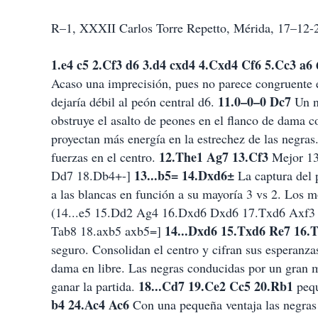
R–1, XXXII Carlos Torre Repetto, Mérida, 17–12-
1.e4 c5 2.Cf3 d6 3.d4 cxd4 4.Cxd4 Cf6 5.Cc3 a
Acaso una imprecisión, pues no parece congruente 
11.0–0–0 Dc7
dejaría débil al peón central d6.
Un n
obstruye el asalto de peones en el flanco de dama co
proyectan más energía en la estrechez de las negras
12.The1 Ag7 13.Cf3
fuerzas en el centro.
Mejor 13
13...b5= 14.Dxd6±
Dd7 18.Db4+-]
La captura del 
a las blancas en función a su mayoría 3 vs 2. Los 
(14...e5 15.Dd2 Ag4 16.Dxd6 Dxd6 17.Txd6 Axf3
14...Dxd6 15.Txd6 Re7 16.
Tab8 18.axb5 axb5=]
seguro. Consolidan el centro y cifran sus esperanza
dama en libre. Las negras conducidas por un gran ma
18...Cd7 19.Ce2 Cc5 20.Rb1
ganar la partida.
pequ
b4 24.Ac4 Ac6
Con una pequeña ventaja las negras d