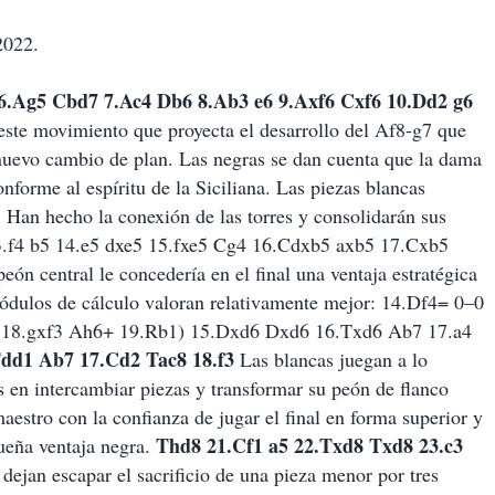
2022.
6 6.Ag5 Cbd7 7.Ac4 Db6 8.Ab3 e6 9.Axf6 Cxf6 10.Dd2 g6
este movimiento que proyecta el desarrollo del Af8-g7 que
uevo cambio de plan. Las negras se dan cuenta que la dama
nforme al espíritu de la Siciliana. Las piezas blancas
. Han hecho la conexión de las torres y consolidarán sus
.f4 b5 14.e5 dxe5 15.fxe5 Cg4 16.Cdxb5 axb5 17.Cxb5
peón central le concedería en el final una ventaja estratégica
módulos de cálculo valoran relativamente mejor: 14.Df4= 0–0
 18.gxf3 Ah6+ 19.Rb1) 15.Dxd6 Dxd6 16.Txd6 Ab7 17.a4
Tdd1 Ab7 17.Cd2 Tac8 18.f3
Las blancas juegan a lo
s en intercambiar piezas y transformar su peón de flanco
estro con la confianza de jugar el final en forma superior y
Thd8 21.Cf1 a5 22.Txd8 Txd8 23.c3
eña ventaja negra.
ejan escapar el sacrificio de una pieza menor por tres