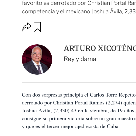
favorito es derrotado por Christian Portal Ra
competencia y el mexicano Joshua Ávila, 2,330 
O
G
u
p
a
c
r
i
d
ARTURO XICOTÉNC
o
a
n
r
Rey y dama
e
s
d
e
c
o
Con dos sorpresas principia el Carlos Torre Repetto
m
p
derrotado por Christian Portal Ramos (2,274) quien
a
Joshua Ávila, (2,330) 43 en la siembra, de 19 año
r
t
consigue su primera victoria sobre un gran maestro
i
y que es el tercer mejor ajedrecista de Cuba.
r