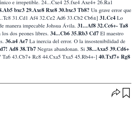
 único e irrepetible. 24...Cxe4 25.fxe4 Axe4+ 26.Ra1
8.Ab5 bxc3 29.Axe8 Rxe8 30.bxc3 Tb8?
Un grave error que
31.Cc4
 30...Tc8 31.Cd1 Af4 32.Ce2 Ad6 33.Cb2 Cb6±]
Lo
31...Af8 32.Cc6+- Ta8
e de manera impecable Johsua Ávila.
34...Cb6 35.Rb3 Cd7
 los dos peones libres.
El maestro
36.a4 Ae7
as.
La inercia del error. O la insostenibilidad de
d7! Ad8 38.Tb7
38...Axa5 39.Cd6+
Negras abandonan. Si
40.Txf7+ Rg8
7 Ta6 43.Cb7+ Rc8 44.Cxa5 Txa5 45.Rb4+-]
O
p
u
c
a
i
r
o
d
n
a