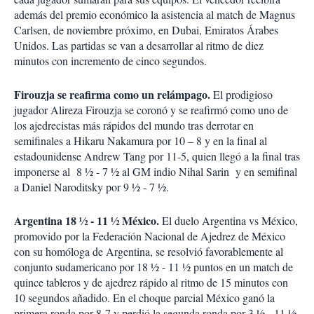
además del premio económico la asistencia al match de Magnus
Carlsen, de noviembre próximo, en Dubai, Emiratos Árabes
Unidos. Las partidas se van a desarrollar al ritmo de diez
minutos con incremento de cinco segundos.
Firouzja se reafirma como un relámpago.
El prodigioso
jugador Alireza Firouzja se coronó y se reafirmó como uno de
los ajedrecistas más rápidos del mundo tras derrotar en
semifinales a Hikaru Nakamura por 10 – 8 y en la final al
estadounidense Andrew Tang por 11-5, quien llegó a la final tras
imponerse al 8 ½ - 7 ½ al GM indio Nihal Sarin y en semifinal
a Daniel Naroditsky por 9 ½ - 7 ½.
Argentina 18 ½ - 11 ½ México.
El duelo Argentina vs México,
promovido por la Federación Nacional de Ajedrez de México
con su homóloga de Argentina, se resolvió favorablemente al
conjunto sudamericano por 18 ½ - 11 ½ puntos en un match de
quince tableros y de ajedrez rápido al ritmo de 15 minutos con
10 segundos añadido. En el choque parcial México ganó la
primera ronda por 8-7 y perdió la segunda ronda por 3 ½ - 11 ½.