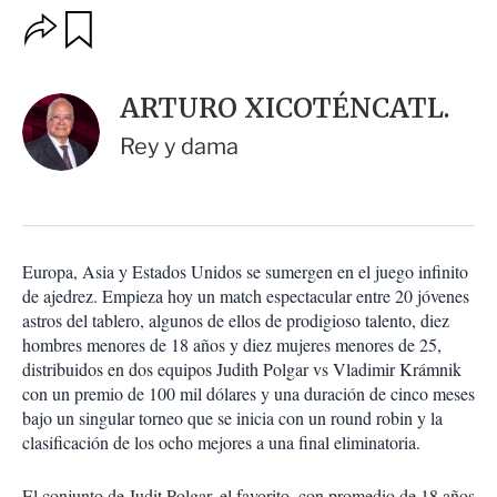
O
G
u
p
a
c
r
i
d
ARTURO XICOTÉNCATL.
o
a
n
r
Rey y dama
e
s
d
e
c
o
Europa, Asia y Estados Unidos se sumergen en el juego infinito
m
de ajedrez. Empieza hoy un match espectacular entre 20 jóvenes
p
a
astros del tablero, algunos de ellos de prodigioso talento, diez
r
hombres menores de 18 años y diez mujeres menores de 25,
t
distribuidos en dos equipos Judith Polgar vs Vladimir Krámnik
i
con un premio de 100 mil dólares y una duración de cinco meses
r
bajo un singular torneo que se inicia con un round robin y la
clasificación de los ocho mejores a una final eliminatoria.
El conjunto de Judit Polgar, el favorito, con promedio de 18 años