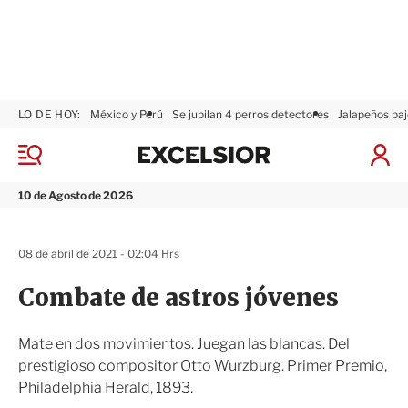
LO DE HOY:
México y Perú
Se jubilan 4 perros detectores
Jalapeños baj
E
x
M
I
c
e
n
n
e
i
10 de Agosto de 2026
ú
l
c
s
i
i
a
08 de abril de 2021 - 02:04 Hrs
o
r
r
S
Combate de astros jóvenes
e
s
i
Mate en dos movimientos. Juegan las blancas. Del
ó
prestigioso compositor Otto Wurzburg. Primer Premio,
n
Philadelphia Herald, 1893.