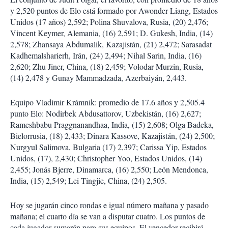
y 2,520 puntos de Elo está formado por Awonder Liang, Estados
Unidos (17 años) 2,592; Polina Shuvalova, Rusia, (20) 2,476;
Vincent Keymer, Alemania, (16) 2,591; D. Gukesh, India, (14)
2,578; Zhansaya Abdumalik, Kazajistán, (21) 2,472; Sarasadat
Kadhemalsharierh, Irán, (24) 2,494; Nihal Sarin, India, (16)
2,620; Zhu Jiner, China, (18) 2,459; Volodar Murzin, Rusia,
(14) 2,478 y Gunay Mammadzada, Azerbaiyán, 2,443.
Equipo Vladimir Krámnik: promedio de 17.6 años y 2,505.4
punto Elo: Nodirbek Abdusattorov, Uzbekistán, (16) 2,627;
Rameshbabu Praggnanandhaa, India, (15) 2,608; Olga Badeka,
Bielorrusia, (18) 2,433; Dinara Kassove, Kazajistán, (24) 2,500;
Nurgyul Salimova, Bulgaria (17) 2,397; Carissa Yip, Estados
Unidos, (17), 2,430; Christopher Yoo, Estados Unidos, (14)
2,455; Jonás Bjerre, Dinamarca, (16) 2,550; León Mendonca,
India, (15) 2,549; Lei Tingjie, China, (24) 2,505.
Hoy se jugarán cinco rondas e igual número mañana y pasado
mañana; el cuarto día se van a disputar cuatro. Los puntos de
cada jugador sumarán para sus equipos. El vencedor recibirá