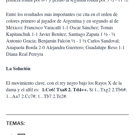
Entre los resultados más importantes (se cita en el orden de
colores primero al jugador de Argentina y en segundo al de
México): Francisco Varacalli 1-1 Oscar Sánchez; Tomás
Kapitanchuk 1-1 Javier Benítez; Santiago Zapata 1 ½ - ½
Antonio Gracia; Benjamín Falcón ½ - 1 ½ Carlos Sandoval;
Anapaola Borda 2-0 Alejandra Guerrero; Guadalupe Beso 1-1
Diana Real Pereyra
La Solución
El movimiento clave, con el rey negro bajo los Rayos X de la
1.Ce6! Txa8 2. Td4++.
dama y el alfil es:
Si 1...Txg2 2.Tb6#;
1...Aa7 2.Cc7#; 1...Tb7 2.Te2#.
TEMAS: