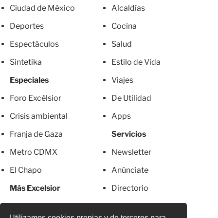
Ciudad de México
Alcaldías
Deportes
Cocina
Espectáculos
Salud
Sintetika
Estilo de Vida
Especiales
Viajes
Foro Excélsior
De Utilidad
Crisis ambiental
Apps
Franja de Gaza
Servicios
Metro CDMX
Newsletter
El Chapo
Anúnciate
Más Excelsior
Directorio
Mujeres
Suscripciones
Utilizamos cookies propias y de terceros para