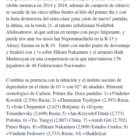
i
(doble monarca en 2014 y 2018, además de campeón de clásico)
r
se sacude de las cinco tablas finales al hilo del primer día y con
la furia destructora del extra-clase gana ¡siete de nueve! partidas,
la última, en la ronda 21, al talento uzbekistaní Nodirbek
Abdusattorov, al que asfixia en tiempo con juego fulgurante, y
pierde dos ante los rusos Ian Nepomniachtchi en la R-15 y
Alexey Sarana en la R-19. Entró con medio punto de desventaja
y finalizó con 1 ½ sobre Hikaru Nakamura y el armenio Haik
Martirosyan en una competencia en la que intervinieron 176
jugadores de 46 Federaciones Nacionales.
Combina su potencia con la intuición y el instinto asesino de
depredador en el ritmo de 03´+ con 02” de añadido. Historial
cronológico de Carlsen. Primer día. Doce partidas: 1) +Vladislav
Kovalek (2,556) Rusia; 2) +Zhamsaran Tsydypov (2,593) Rusia.
3) +Iván Cheparniov (2,623) Bulgaria; 4) +Evgeny
Tomashevsky (2,698) Rusia; 5) +Jan-Krzysztof Duda (2,773)
Polonia. 6) =Yu, Yangyi (2,807) China. 7) +Anish Giri (2,792)
Países Bajos. 8) =Hikaru Nakamura (2,909) Estados Unidos; 9)
=Vladimir Fedoseev (2,733) Rusia; 10) =Shakhriyar