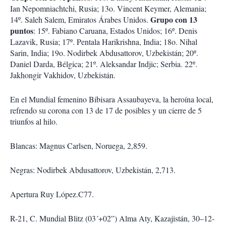
Ian Nepomniachtchi, Rusia; 13o. Vincent Keymer, Alemania;
Grupo con 13
14º. Saleh Salem, Emiratos Árabes Unidos.
puntos
: 15º. Fabiano Caruana, Estados Unidos; 16º. Denis
Lazavik, Rusia; 17º. Pentala Harikrishna, India; 18o. Nihal
Sarin, India; 19o. Nodirbek Abdusattorov, Uzbekistán; 20º.
Daniel Darda, Bélgica; 21º. Aleksandar Indjic; Serbia. 22º.
Jakhongir Vakhidov, Uzbekistán.
En el Mundial femenino Bibisara Assaubayeva, la heroína local,
refrendo su corona con 13 de 17 de posibles y un cierre de 5
triunfos al hilo.
Blancas: Magnus Carlsen, Noruega, 2,859.
Negras: Nodirbek Abdusattorov, Uzbekistán, 2,713.
Apertura Ruy López.C77.
R-21, C. Mundial Blitz (03´+02”) Alma Aty, Kazajistán, 30–12-