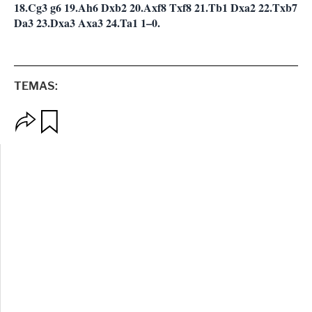
18.Cg3 g6 19.Ah6 Dxb2 20.Axf8 Txf8 21.Tb1 Dxa2 22.Txb7
Da3 23.Dxa3 Axa3 24.Ta1 1–0.
TEMAS:
O
G
p
u
c
a
i
r
o
d
n
a
e
r
s
d
e