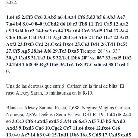
2022.
1.e4 e5 2.Cf3 Cc6 3.Ab5 a6 4.Aa4 Cf6 5.d3 b5 6.Ab3 Ae7
7.a4 b4 8.0–0 0–0 9.Cbd2 d6 10.c3 Tb8 11.Te1 Ca5 12.Aa2
c5 13.d4 bxc3 14.bxc3 cxd4 15.cxd4 Cc6 16.d5 Cb4 17.Ac4
Ch5 18.a5 Cf4 19.Cf1 Ag4 20.Ce3 Ah5 21.Ta3 Dc7 22.Ad2
Axf3 23.Dxf3 Cc2 24.Cxc2 Dxc4 25.Ce3 Dd4 26.Td1 Dc5?
27.Cf5 Ag5 28.h4 Af6 29.Tc3 Dxa5
Tiempo: 28” vs. 33”
30.g3 Cxd5 31.Ta3 Dc5 32.Tc1 Db6 20” vs. 06” 33.exd5 Db2
34.Td3 Tfd8 35.Rg2 Db5 36.Tc6 Te8 37.Cxd6 e4 38.Cxe4 1–
0.
Una de las derrotas que sufrió Carlsen en la final de blitz. El
ruso Alexey Saran, lo miniaturiza en la R-19.
Blancas: Alexey Sarana, Rusia, 2,688. Negras: Magnus Carlsen,
1.d4 d5 2.c4
Noruega, 2,859. Defensa Semi-Eslava, D31.R–19.
e6 3.Cc3 Cf6 4.cxd5 exd5 5.Af4 c6 6.e3 Af5 7.f3 h5 8.Ad3
Axd3 9.Dxd3 Ca6 10.Cge2 Cc7 11.e4 dxe4 12.fxe4 Ce6
13.0–0 Ae7 14.h3 0–0 15.Tad1 Db6 16.e5 Cd5 17.Cxd5 cxd5