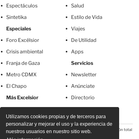
Espectáculos
Salud
Sintetika
Estilo de Vida
Especiales
Viajes
Foro Excélsior
De Utilidad
Crisis ambiental
Apps
Franja de Gaza
Servicios
Metro CDMX
Newsletter
El Chapo
Anúnciate
Más Excelsior
Directorio
Mujeres
Suscripciones
Utilizamos cookies propias y de terceros para
personalizar y mejorar el uso y la experiencia de
© 2026 Todos los derechos reservados. Prohibida la reproducción total
nuestros usuarios en nuestro sitio web.
o parcial, incluyendo cualquier medio electrónico*