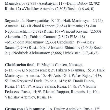
Mamedyarov (2,733) Azerbaiyán; 11) =Daniil Dúbov (2,792)
Rusia. 12) =Vladislav Artemiev (2,803) Rusia. (+6,=6,-0)
Segundo día. Nueve partidas: R-13) +Haik Martirosyan, 2,745)
Armenia. 14) +Richard Rapport (2,654) Rumania; 15) -Ian
Nepomniachtchi (2,792) Rusia; 16) +Vincent Keymer (2,600)
Alemania. 17) +Fabiano Caruana (2,847) EUA. 18)
+Mukhiddin Madaminov (2,333) Uzbekistán; 19) -Alesey
Sarana (2,708) Rusia; 20) +Aleksandr Shimánov (2,605) Rusia.
21) +Nodirbek Abdusattorov (2,666) Uzbekistán. (+7,=0,-2)
Clasificación final
: 1º. Magnus Carlsen, Noruega,
(+13,=6,-2),16 puntos reales; 2º. Hikaru Nakamura, 15; 3º. Haik
Martirosyan, Armenia, 15; 4º. Anish Giri, Países Bajos, 14 ½;
5º. Jan-Krzysztrof Duda, Polonia, 14 ½; 6º. Daniil Dúbov,
Rusia, 14 1/5; 7º. Alesey Sarana, Rusia, 14 ½; 8º. Vladimir
Fedoseev, Rusia, 14; 9º. Richard Rapport, Rumanis, 14; 10o.
Vladislav Artemiev, Rusia, 14.
Grupo con 13 ½ puntos
: 11o. Dmitry Andreikin, Rusia. 12º.