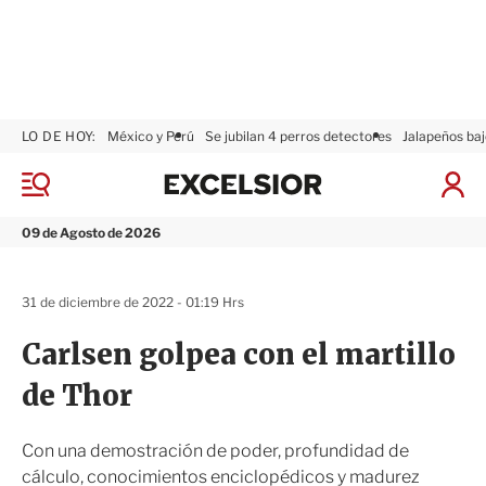
LO DE HOY:
México y Perú
Se jubilan 4 perros detectores
Jalapeños baj
E
x
M
I
c
e
n
n
e
i
09 de Agosto de 2026
ú
l
c
s
i
i
a
31 de diciembre de 2022 - 01:19 Hrs
o
r
r
S
Carlsen golpea con el martillo
e
s
de Thor
i
ó
n
Con una demostración de poder, profundidad de
cálculo, conocimientos enciclopédicos y madurez