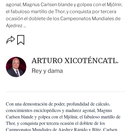
agonal, Magnus Carlsen blande y golpea con el Mjölnir,
el fabuloso martillo de Thor, y conquista por tercera
ocasión el doblete de los Campeonatos Mundiales de
Ajedrez ...
O
G
u
p
a
c
r
i
d
ARTURO XICOTÉNCATL.
o
a
n
r
Rey y dama
e
s
d
e
c
o
Con una demostración de poder, profundidad de cálculo,
m
conocimientos enciclopédicos y madurez agonal, Magnus
p
a
Carlsen blande y golpea con el Mjölnir, el fabuloso martillo de
r
Thor, y conquista por tercera ocasión el doblete de los
t
Campeonatos Mundiales de Ajedrez Rápido y Blitz. Carlsen