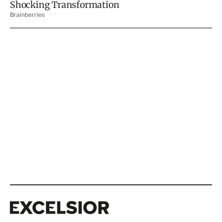
Excelsior
Excelsior