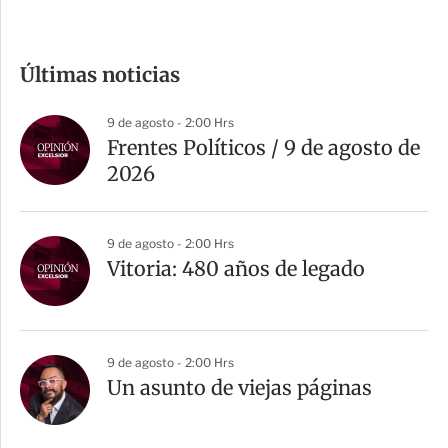
c
o
m
Últimas noticias
p
a
9 de agosto - 2:00 Hrs
r
Frentes Políticos / 9 de agosto de
t
2026
i
r
9 de agosto - 2:00 Hrs
Vitoria: 480 años de legado
9 de agosto - 2:00 Hrs
Un asunto de viejas páginas