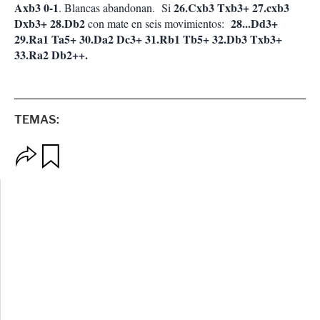
Axb3 0-1
26.Cxb3 Txb3+ 27.cxb3
. Blancas abandonan. Si
Dxb3+ 28.Db2
28...Dd3+
con mate en seis movimientos:
29.Ra1 Ta5+ 30.Da2 Dc3+ 31.Rb1 Tb5+ 32.Db3 Txb3+
33.Ra2 Db2++.
TEMAS:
O
G
p
u
c
a
i
r
o
d
n
a
e
r
s
d