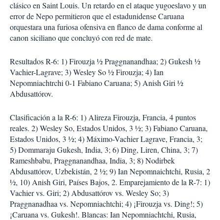
r
clásico en Saint Louis. Un retardo en el ataque yugoeslavo y un
t
error de Nepo permitieron que el estadunidense Caruana
i
orquestara una furiosa ofensiva en flanco de dama conforme al
r
canon siciliano que concluyó con red de mate.
Resultados R-6: 1) Firouzja ½ Praggnanandhaa; 2) Gukesh ½
Vachier-Lagrave; 3) Wesley So ½ Firouzja; 4) Ian
Nepomniachtrchi 0-1 Fabiano Caruana; 5) Anish Giri ½
Abdusattórov.
Clasificación a la R-6: 1) Alireza Firouzja, Francia, 4 puntos
reales. 2) Wesley So, Estados Unidos, 3 ½; 3) Fabiano Caruana,
Estados Unidos, 3 ½; 4) Máximo-Vachier Lagrave, Francia, 3;
5) Dommaraju Gukesh, India, 3; 6) Ding, Liren, China, 3; 7)
Rameshbabu, Praggnanandhaa, India, 3; 8) Nodirbek
Abdusattórov, Uzbekistán, 2 ½; 9) Ian Nepomnaichtchi, Rusia, 2
½, 10) Anish Giri, Países Bajos, 2. Emparejamiento de la R-7: 1)
Vachier vs. Giri; 2) Abdusattórov vs. Wesley So; 3)
Praggnanadhaa vs. Nepomniachtchi; 4) ¡Firouzja vs. Ding!; 5)
¡Caruana vs. Gukesh!. Blancas: Ian Nepomniachtchi, Rusia,