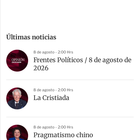
e
c
o
m
Últimas noticias
p
a
8 de agosto - 2:00 Hrs
r
Frentes Políticos / 8 de agosto de
t
2026
i
r
8 de agosto - 2:00 Hrs
La Cristiada
8 de agosto - 2:00 Hrs
Pragmatismo chino