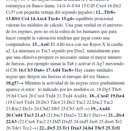
estratégica en flanco dama. 14.0–0–0 b4 15.Cd5 Cxe4 16.De2
12...Tfc8=
Cc5³ con pequeña ventaja del segundo jugador.)
13.Rb1 Cc4 14.Axc4 Txc4= 15.g4=
equilibrio posicional
valoran los módulos de cálculo. Una gran verdad en el universo
de los engines, pero no en la esfera de los humanos que para
hacer cumplir la valoración tendrían que jugar como una
15...Ae6!
computadora.
El Alfil toca con sus Rayos X la casilla
a2. La amenaza es Txc3 seguido por Dxa2. naturalmente para
que una ofensiva prospere es necesario sumar el mayor número
de fuerzas, por ejemplo sumar la Ta8 y activar el Ag7 moviendo
16.Cb3 Da6= 17.Ad4 Tac8=
el Cf6
Hay cuatro unidades
negras que dirigen sus fuerzas al enroque del rey blanco.
18.g5?–+
Mientras la actividad de las negras crece gradualmente
aparece el error: lo indicado por los módulos es: 18.Dg5 T8c6
18...Cxe4! 19.fxe4
19.h4 Cxe4 20.Cxe4 Txd4 21.Txd4 Axd4±.
(19.Cxe4 Txd4 20.De3 Tdc4 21.De2 Txc2 22.Dxc2 Txc2
19...Axd4
23.Rxc2 De2+ 24.Cbd2 Db5 25.Cb3 Af5–+)
20.Cxd4 Txc3 21.a3
21...Dc4
(21.bxc3 Dxa2+ 22.Rc1 Da1++)
22.b3
(22.Cxe6 Txc2 23.Dd5 Dxd5 24.exd5 fxe6 25.dxe6 Te2
22...Dc5 23.Tc1 Dxa3 24.h4 T8c5 25.Tcf1
26.Tde1 Tcc2–+)