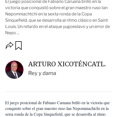
El juego posicional de Fabiano Caruana brilló en la
victoria que conquistó sobre el gran maestro ruso Ian
Nepomniachtchi en la sexta ronda de la Copa
Sinquefield, que se desarrolla al ritmo clásico en Saint
Louis. Un retardo en el ataque yugoeslavo y un error de
Nepo ...
O
G
u
p
a
c
r
i
d
ARTURO XICOTÉNCATL.
o
a
n
r
Rey y dama
e
s
d
e
c
o
El juego posicional de Fabiano Caruana brilló en la victoria que
m
conquistó sobre el gran maestro ruso Ian Nepomniachtchi en la
p
a
sexta ronda de la Copa Sinquefield, que se desarrolla al ritmo