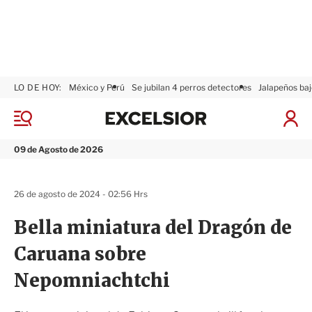
LO DE HOY:
México y Perú
Se jubilan 4 perros detectores
Jalapeños baj
E
x
M
I
c
e
n
n
e
i
09 de Agosto de 2026
ú
l
c
s
i
i
a
26 de agosto de 2024 - 02:56 Hrs
o
r
r
S
Bella miniatura del Dragón de
e
s
Caruana sobre
i
ó
Nepomniachtchi
n