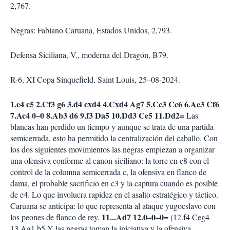
2,767.
Negras: Fabiano Caruana, Estados Unidos, 2,793.
Defensa Siciliana, V., moderna del Dragón, B79.
R-6, XI Copa Sinquefield, Saint Louis, 25–08-2024.
1.e4 c5 2.Cf3 g6 3.d4 cxd4 4.Cxd4 Ag7 5.Cc3 Cc6 6.Ae3 Cf6
7.Ac4 0–0 8.Ab3 d6 9.f3 Da5 10.Dd3 Ce5 11.Dd2=
Las
blancas han perdido un tiempo y aunque se trata de una partida
semicerrada, esto ha permitido la centralización del caballo. Con
los dos siguientes movimientos las negras empiezan a organizar
una ofensiva conforme al canon siciliano: la torre en c8 con el
control de la columna semicerrada c, la ofensiva en flanco de
dama, el probable sacrificio en c3 y la captura cuando es posible
de e4. Lo que involucra rapidez en el asalto estratégico y táctico.
Caruana se anticipa: lo que representa al ataque yugoeslavo con
11...Ad7 12.0–0–0=
los peones de flanco de rey.
(12.f4 Ceg4
13.Ag1 b5 Y las negras toman la iniciativa y la ofensiva