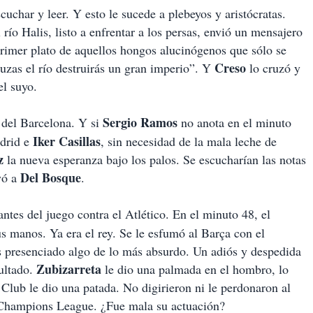
uchar y leer. Y esto le sucede a plebeyos y aristócratas.
el río Halis, listo a enfrentar a los persas, envió un mensajero
 primer plato de aquellos hongos alucinógenos que sólo se
Creso
uzas el río destruirás un gran imperio”. Y
lo cruzó y
el suyo.
Sergio Ramos
 del Barcelona. Y si
no anota en el minuto
Iker Casillas
adrid e
, sin necesidad de la mala leche de
z
la nueva esperanza bajo los palos. Se escucharían las notas
Del Bosque
yó a
.
ntes del juego contra el Atlético. En el minuto 48, el
 sus manos. Ya era el rey. Se le esfumó al Barça con el
 presenciado algo de lo más absurdo. Un adiós y despedida
Zubizarreta
sultado.
le dio una palmada en el hombro, lo
Club le dio una patada. No digirieron ni le perdonaron al
la Champions League. ¿Fue mala su actuación?