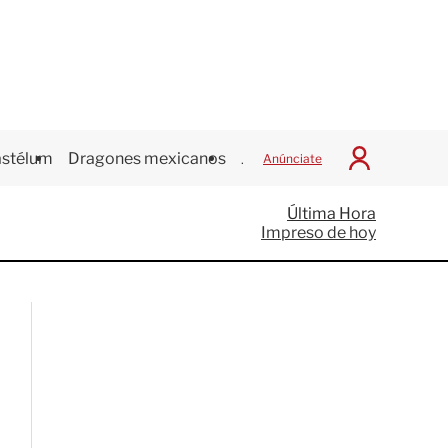
stélum
Dragones mexicanos
Juegos Centroamericanos
Anúnciate
I
n
i
Última Hora
c
Impreso de hoy
i
a
r
S
e
s
i
ó
n