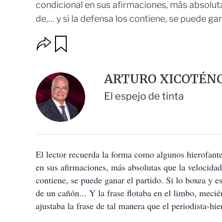
condicional en sus afirmaciones, más absolutas
de,… y si la defensa los contiene, se puede ganar
O
G
u
p
a
c
r
i
d
ARTURO XICOTÉN
o
a
n
r
El espejo de tinta
e
s
d
e
c
o
El lector recuerda la forma como algunos hierofant
m
p
en sus afirmaciones, más absolutas que la velocidad 
a
contiene, se puede ganar el partido. Si lo boxea y e
r
t
de un cañón... Y la frase flotaba en el limbo, meci
i
ajustaba la frase de tal manera que el periodista-hi
r