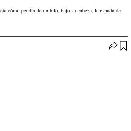
veía cómo pendía de un hilo, bajo su cabeza, la espada de
O
p
u
c
a
i
r
o
d
n
a
e
r
s
d
e
c