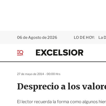
06 de Agosto de 2026
LO DE HOY:
La D
E
x
M
c
e
e
n
l
ú
s
27 de mayo de 2014 - 00:00 Hrs
i
o
Desprecio a los valo
r
El lector recuerda la forma como algunos hie