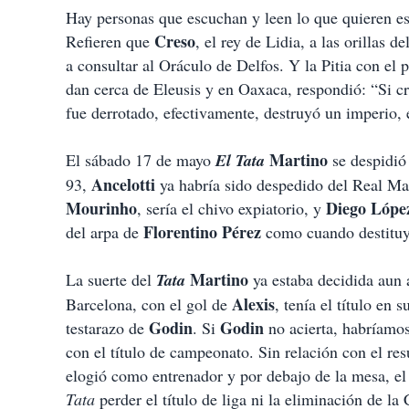
Hay personas que escuchan y leen lo que quieren esc
Creso
Refieren que
, el rey de Lidia, a las orillas d
a consultar al Oráculo de Delfos. Y la Pitia con el
dan cerca de Eleusis y en Oaxaca, respondió: “Si cr
fue derrotado, efectivamente, destruyó un imperio, 
Martino
El sábado 17 de mayo
El Tata
se despidió
Ancelotti
93,
ya habría sido despedido del Real M
Mourinho
Diego Lópe
, sería el chivo expiatorio, y
Florentino Pérez
del arpa de
como cuando destitu
Martino
La suerte del
Tata
ya estaba decidida aun a
Alexis
Barcelona, con el gol de
, tenía el título en
Godin
Godin
testarazo de
. Si
no acierta, habríamos
con el título de campeonato. Sin relación con el re
elogió como entrenador y por debajo de la mesa, el 
Tata
perder el título de liga ni la eliminación de 