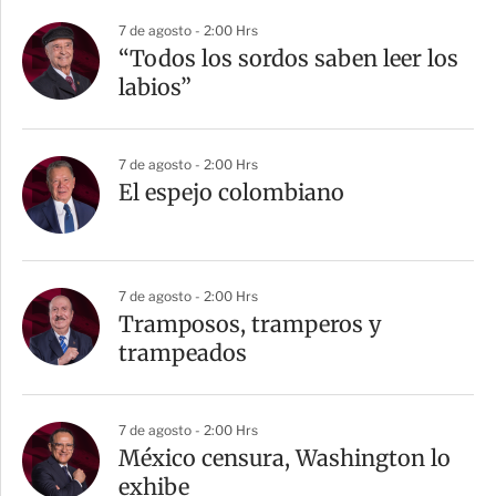
r
7 de agosto - 2:00 Hrs
“Todos los sordos saben leer los
labios”
7 de agosto - 2:00 Hrs
El espejo colombiano
7 de agosto - 2:00 Hrs
Tramposos, tramperos y
trampeados
7 de agosto - 2:00 Hrs
México censura, Washington lo
exhibe