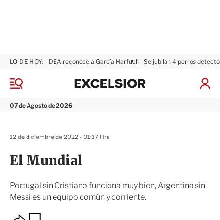
LO DE HOY:
DEA reconoce a García Harfuch
Se jubilan 4 perros detecto
E
x
M
I
c
e
n
n
e
i
07 de Agosto de 2026
ú
l
c
s
i
i
a
12 de diciembre de 2022 - 01:17 Hrs
o
r
r
S
El Mundial
e
s
i
Portugal sin Cristiano funciona muy bien, Argentina sin
ó
Messi es un equipo común y corriente.
n
O
G