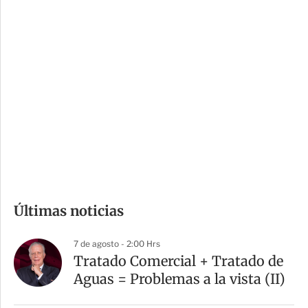
c
a
i
r
o
d
n
a
e
r
s
d
e
c
o
m
Últimas noticias
p
a
7 de agosto - 2:00 Hrs
r
Tratado Comercial + Tratado de
t
Aguas = Problemas a la vista (II)
i