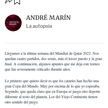
u
p
a
c
r
i
d
ANDRÉ MARÍN
o
a
n
r
La autopsia
e
s
d
e
c
o
Llegamos a la última semana del Mundial de Qatar 2022. Nos
m
quedan cuatro partidos, dos semis, más el tercer puesto y la gran
p
a
final. A continuación, algunos apuntes que me deja este torneo
r
que fue severamente criticado durante años.
t
i
Lo primero que quiero decir es que los cataríes han hecho una
r
gran Copa del Mundo. Muy por encima de lo que yo esperaba.
Segundo, que queda claro que en Europa se juega otro deporte
diferente al resto del planeta. Los del Viejo Continente tienen
otro sentido del juego.