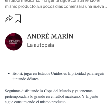
el futbol mexicano. Y la gente sigue consumiendo el
mismo producto. En pocos días comenzará una nueva ...
O
G
u
p
a
c
r
i
d
ANDRÉ MARÍN
o
a
n
r
La autopsia
e
s
d
e
c
o
Eso sí, jugar en Estados Unidos es la prioridad para seguir
m
juntando dólares.
p
a
r
Seguimos disfrutando la Copa del Mundo y ya tenemos
t
pretemporada a lo grande en el futbol mexicano. Y la gente
i
sigue consumiendo el mismo producto.
r