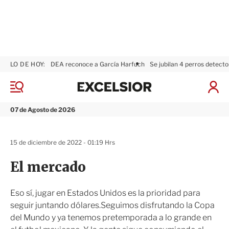
LO DE HOY:
DEA reconoce a García Harfuch
Se jubilan 4 perros detecto
E
x
M
I
c
e
n
n
e
i
07 de Agosto de 2026
ú
l
c
s
i
i
a
15 de diciembre de 2022 - 01:19 Hrs
o
r
r
S
El mercado
e
s
i
Eso sí, jugar en Estados Unidos es la prioridad para
ó
seguir juntando dólares.Seguimos disfrutando la Copa
n
del Mundo y ya tenemos pretemporada a lo grande en