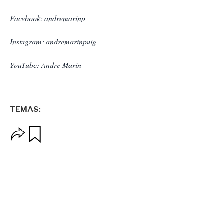
Facebook: andremarinp
Instagram: andremarinpuig
YouTube: Andre Marin
TEMAS:
O
G
p
u
c
a
i
r
o
d
n
a
e
r