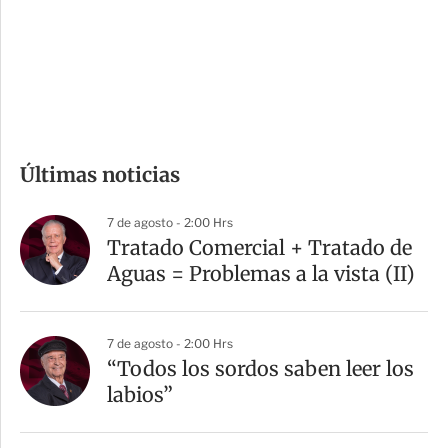
s
d
e
c
o
m
Últimas noticias
p
a
7 de agosto - 2:00 Hrs
r
Tratado Comercial + Tratado de
t
Aguas = Problemas a la vista (II)
i
r
7 de agosto - 2:00 Hrs
“Todos los sordos saben leer los
labios”