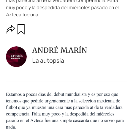
más parecida al de la verdadera competencia. Falta
muy poco y la despedida del miércoles pasado en el
Azteca fue una ...
O
G
u
p
a
c
r
i
d
ANDRÉ MARÍN
o
a
n
r
La autopsia
e
s
d
e
c
o
Estamos a pocos días del debut mundialista y es por eso que
m
tenemos que pedirle urgentemente a la seleccion mexicana de
p
a
futbol que ya muestre una cara más parecida al de la verdadera
r
competencia. Falta muy poco y la despedida del miércoles
t
pasado en el Azteca fue una simple cascarita que no sirvió para
i
nada.
r