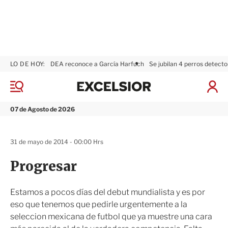
LO DE HOY:
DEA reconoce a García Harfuch
Se jubilan 4 perros detecto
E
x
M
I
c
e
n
n
e
i
07 de Agosto de 2026
ú
l
c
s
i
i
a
31 de mayo de 2014 - 00:00 Hrs
o
r
r
S
Progresar
e
s
i
Estamos a pocos días del debut mundialista y es por
ó
eso que tenemos que pedirle urgentemente a la
n
seleccion mexicana de futbol que ya muestre una cara