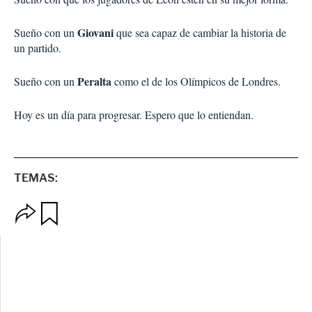
Giovani
Sueño con un
que sea capaz de cambiar la historia de
un partido.
Peralta
Sueño con un
como el de los Olímpicos de Londres.
Hoy es un día para progresar. Espero que lo entiendan.
TEMAS:
O
G
p
u
c
a
i
r
o
d
n
a