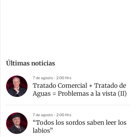
e
r
s
d
e
c
o
m
Últimas noticias
p
a
7 de agosto - 2:00 Hrs
r
Tratado Comercial + Tratado de
t
Aguas = Problemas a la vista (II)
i
r
7 de agosto - 2:00 Hrs
“Todos los sordos saben leer los
labios”