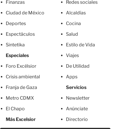
Finanzas
Redes sociales
Ciudad de México
Alcaldías
Deportes
Cocina
Espectáculos
Salud
Sintetika
Estilo de Vida
Especiales
Viajes
Foro Excélsior
De Utilidad
Crisis ambiental
Apps
Franja de Gaza
Servicios
Metro CDMX
Newsletter
El Chapo
Anúnciate
Más Excelsior
Directorio