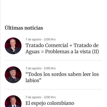
e
c
o
m
Últimas noticias
p
a
7 de agosto - 2:00 Hrs
r
Tratado Comercial + Tratado de
t
Aguas = Problemas a la vista (II)
i
r
7 de agosto - 2:00 Hrs
“Todos los sordos saben leer los
labios”
7 de agosto - 2:00 Hrs
El espejo colombiano