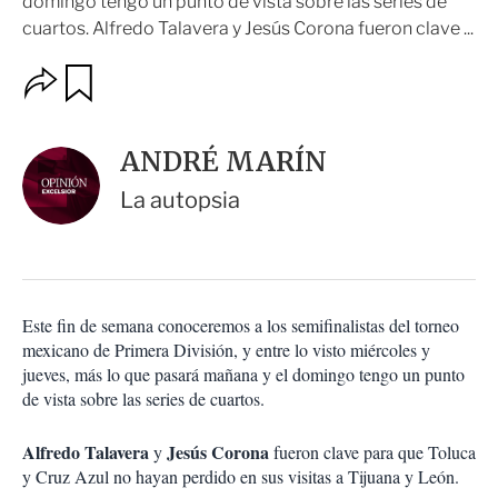
domingo tengo un punto de vista sobre las series de
cuartos. Alfredo Talavera y Jesús Corona fueron clave ...
O
G
u
p
a
c
r
i
d
ANDRÉ MARÍN
o
a
n
r
La autopsia
e
s
d
e
c
o
Este fin de semana conoceremos a los semifinalistas del torneo
m
mexicano de Primera División, y entre lo visto miércoles y
p
a
jueves, más lo que pasará mañana y el domingo tengo un punto
r
de vista sobre las series de cuartos.
t
i
Alfredo Talavera
Jesús Corona
y
fueron clave para que Toluca
r
y Cruz Azul no hayan perdido en sus visitas a Tijuana y León.