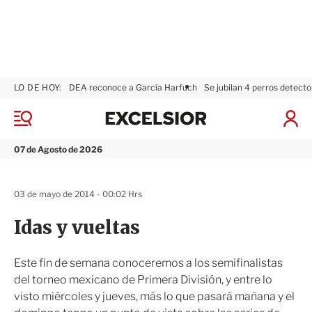
LO DE HOY:
DEA reconoce a García Harfuch
Se jubilan 4 perros detecto
E
x
M
I
c
e
n
n
e
i
07 de Agosto de 2026
ú
l
c
s
i
i
a
03 de mayo de 2014 - 00:02 Hrs
o
r
r
S
Idas y vueltas
e
s
i
Este fin de semana conoceremos a los semifinalistas
ó
del torneo mexicano de Primera División, y entre lo
n
visto miércoles y jueves, más lo que pasará mañana y el