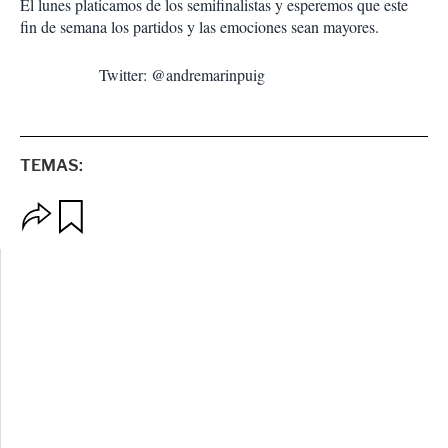
El lunes platicamos de los semifinalistas y esperemos que este
fin de semana los partidos y las emociones sean mayores.
Twitter: @andremarinpuig
TEMAS:
O
G
p
u
c
a
i
r
o
d
n
a
e
r
s
d