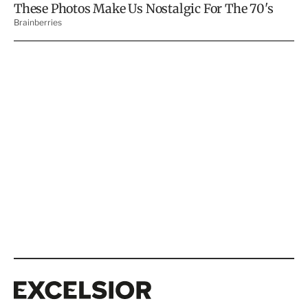
Excelsior
Excelsior