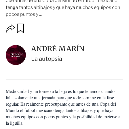
que antes de una Copa del Mundo el futbol mexicano
tenga tantos altibajos y que haya muchos equipos con
pocos puntos y ...
O
G
u
p
a
c
r
i
d
ANDRÉ MARÍN
o
a
n
r
La autopsia
e
s
d
e
c
o
Mediocridad y un torneo a la baja es lo que tenemos cuando
m
falta solamente una jornada para que todo termine en la fase
p
a
regular. Es realmente preocupante que antes de una Copa del
r
Mundo el futbol mexicano tenga tantos altibajos y que haya
t
muchos equipos con pocos puntos y la posibilidad de meterse a
i
la liguilla.
r