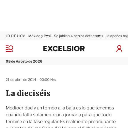
LO DE HOY:
México y Perú
Se jubilan 4 perros detectores
Jalapeños baj
E
x
M
I
c
e
n
n
e
i
08 de Agosto de 2026
ú
l
c
s
i
i
a
21 de abril de 2014 - 00:00 Hrs
o
r
r
S
La dieciséis
e
s
i
Mediocridad y un torneo a la baja es lo que tenemos
ó
cuando falta solamente una jornada para que todo
n
termine en la fase regular. Es realmente preocupante