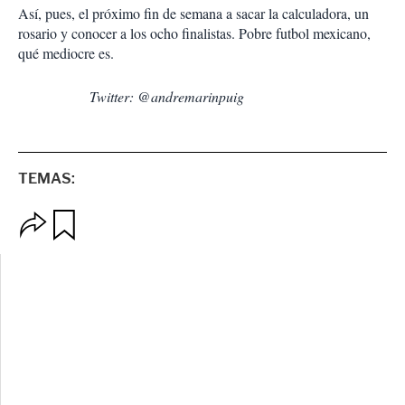
Así, pues, el próximo fin de semana a sacar la calculadora, un
rosario y conocer a los ocho finalistas. Pobre futbol mexicano,
qué mediocre es.
Twitter: @andremarinpuig
TEMAS:
O
G
p
u
c
a
i
r
o
d
n
a
e
r
s