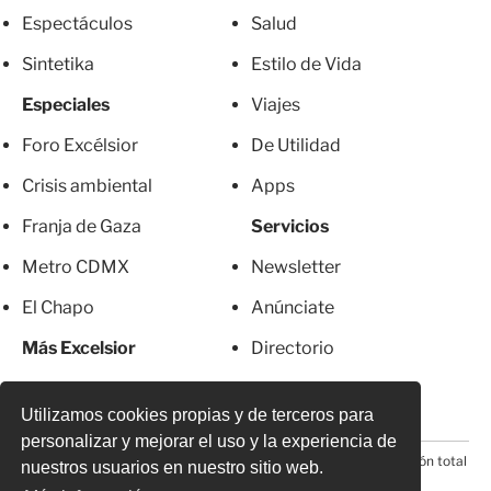
Espectáculos
Salud
Sintetika
Estilo de Vida
Especiales
Viajes
Foro Excélsior
De Utilidad
Crisis ambiental
Apps
Franja de Gaza
Servicios
Metro CDMX
Newsletter
El Chapo
Anúnciate
Más Excelsior
Directorio
Mujeres
Suscripciones
Utilizamos cookies propias y de terceros para
personalizar y mejorar el uso y la experiencia de
© 2026 Todos los derechos reservados. Prohibida la reproducción total
nuestros usuarios en nuestro sitio web.
o parcial, incluyendo cualquier medio electrónico*