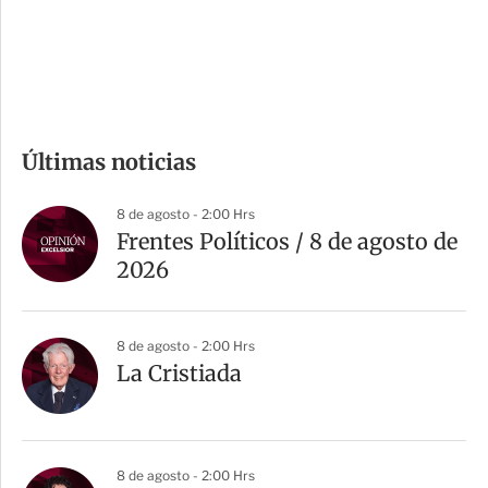
d
e
c
o
m
Últimas noticias
p
a
8 de agosto - 2:00 Hrs
r
Frentes Políticos / 8 de agosto de
t
2026
i
r
8 de agosto - 2:00 Hrs
La Cristiada
8 de agosto - 2:00 Hrs