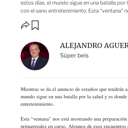
estos días, el mundo sigue en una batalla por 
con el sano entretenimiento. Esta “ventana” n
O
G
u
p
a
c
r
i
d
ALEJANDRO AGUE
o
a
n
r
Súper beis
e
s
d
e
c
o
Mientras se da el anuncio de estadios que tendrán af
m
p
mundo sigue en una batalla por la salud y es donde 
a
entretenimiento.
r
t
i
Esta “ventana” nos está mostrando una preparación
r
primaverales en curso. Algunos de esos encuentros 