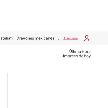
stélum
Dragones mexicanos
Juegos Centroamericanos
Anúnciate
I
n
i
Última Hora
c
Impreso de hoy
i
a
r
S
e
s
i
ó
n