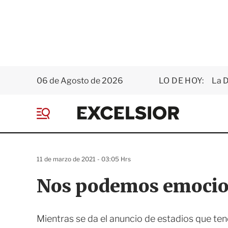
06 de Agosto de 2026
LO DE HOY:
La D
E
x
M
c
e
e
n
l
ú
s
11 de marzo de 2021 - 03:05 Hrs
i
o
Nos podemos emoci
r
Mientras se da el anuncio de estadios que ten