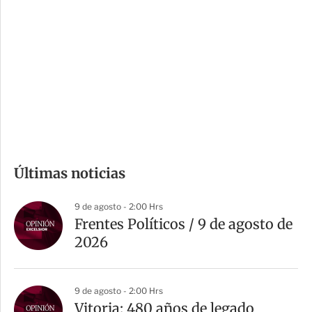
o
d
n
a
e
r
s
d
e
c
o
m
Últimas noticias
p
a
9 de agosto - 2:00 Hrs
r
Frentes Políticos / 9 de agosto de
t
2026
i
r
9 de agosto - 2:00 Hrs
Vitoria: 480 años de legado