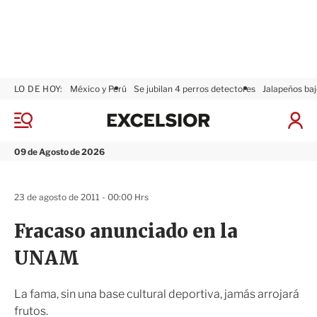
LO DE HOY:
México y Perú
Se jubilan 4 perros detectores
Jalapeños baj
E
x
M
I
c
e
n
n
e
i
09 de Agosto de 2026
ú
l
c
s
i
i
a
23 de agosto de 2011 - 00:00 Hrs
o
r
r
S
Fracaso anunciado en la
e
s
UNAM
i
ó
n
La fama, sin una base cultural deportiva, jamás arrojará
frutos.