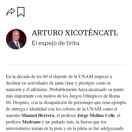
O
G
u
p
a
c
r
i
d
ARTURO XICOTÉNCATL
o
a
n
r
El espejo de tinta
e
s
d
e
c
o
En la década de los 80 el deporte de la UNAM empezó a
m
declinar en actividades de tanta clase y prestigio como la
p
a
natación y el atletismo. Probablemente haya alcanzado su punto
r
más importante con motivo de los Juegos Olímpicos de Roma
t
60. Después, con la desaparición de personajes que eran ejemplo
i
de entrega e identidad con los colores de la UNAM como el
r
Manuel Herrera
Jorge Molina Celis
maestro
, el profesor
, el
Medrano
profesor
y un puñado más, la fuerza que los
universitarios tenían en la pista y en la pileta se fue adelgazando