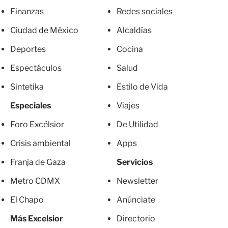
Finanzas
Redes sociales
Ciudad de México
Alcaldías
Deportes
Cocina
Espectáculos
Salud
Sintetika
Estilo de Vida
Especiales
Viajes
Foro Excélsior
De Utilidad
Crisis ambiental
Apps
Franja de Gaza
Servicios
Metro CDMX
Newsletter
El Chapo
Anúnciate
Más Excelsior
Directorio