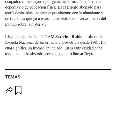
ocupados en su mayoría por gente sin formación en materia
deportiva o de educación física. Es el terreno abonado para
teoría desfasadas, sin entronque ninguno con la abundante y
seria ciencia que ya a estas alturas existe en diversas partes del
mundo sobre la materia”.
Severino Rubio
Llega al deporte de la UNAM
, profesor de la
Escuela Nacional de Enfermería y Obstetricia desde 1981. Lo
cual significa un fracaso anunciado. En la Universidad cabe
Alfonso Reyes
todo, menos lo absurdo, como dijo don
.
TEMAS:
O
G
p
u
c
a
i
r