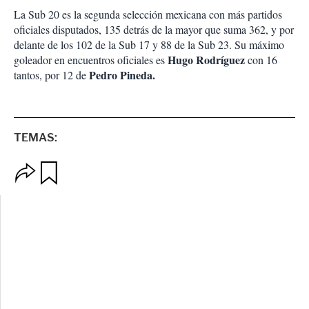
La Sub 20 es la segunda selección mexicana con más partidos
oficiales disputados, 135 detrás de la mayor que suma 362, y por
delante de los 102 de la Sub 17 y 88 de la Sub 23. Su máximo
Hugo Rodríguez
goleador en encuentros oficiales es
con 16
Pedro Pineda.
tantos, por 12 de
TEMAS:
O
G
p
u
c
a
i
r
o
d
n
a
e
r
s