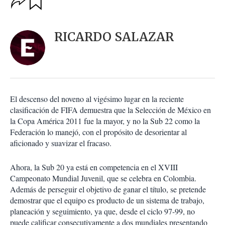
u
p
a
c
r
i
d
RICARDO SALAZAR
o
a
n
r
e
s
d
e
c
El descenso del noveno al vigésimo lugar en la reciente
o
clasificación de FIFA demuestra que la Selección de México en
m
la Copa América 2011 fue la mayor, y no la Sub 22 como la
p
a
Federación lo manejó, con el propósito de desorientar al
r
aficionado y suavizar el fracaso.
t
i
Ahora, la Sub 20 ya está en competencia en el XVIII
r
Campeonato Mundial Juvenil, que se celebra en Colombia.
Además de perseguir el objetivo de ganar el título, se pretende
demostrar que el equipo es producto de un sistema de trabajo,
planeación y seguimiento, ya que, desde el ciclo 97-99, no
puede calificar consecutivamente a dos mundiales presentando