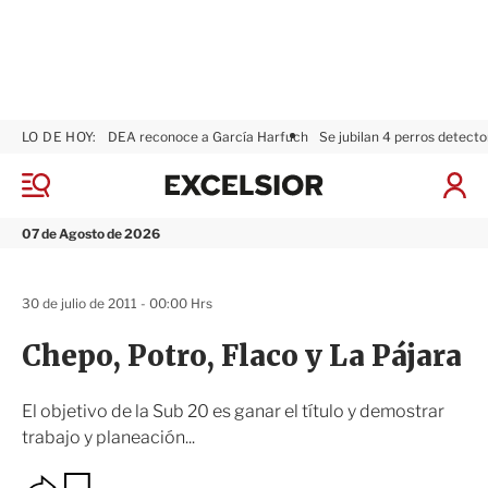
LO DE HOY:
DEA reconoce a García Harfuch
Se jubilan 4 perros detecto
E
x
M
I
c
e
n
n
e
i
07 de Agosto de 2026
ú
l
c
s
i
i
a
30 de julio de 2011 - 00:00 Hrs
o
r
r
S
Chepo, Potro, Flaco y La Pájara
e
s
i
El objetivo de la Sub 20 es ganar el título y demostrar
ó
trabajo y planeación...
n
O
G