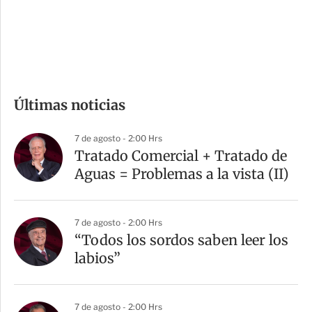
d
e
c
o
m
Últimas noticias
p
a
7 de agosto - 2:00 Hrs
r
Tratado Comercial + Tratado de
t
Aguas = Problemas a la vista (II)
i
r
7 de agosto - 2:00 Hrs
“Todos los sordos saben leer los
labios”
7 de agosto - 2:00 Hrs