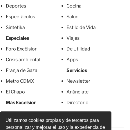
Deportes
Cocina
Espectáculos
Salud
Sintetika
Estilo de Vida
Especiales
Viajes
Foro Excélsior
De Utilidad
Crisis ambiental
Apps
Franja de Gaza
Servicios
Metro CDMX
Newsletter
El Chapo
Anúnciate
Más Excelsior
Directorio
Mujeres
Suscripciones
Utilizamos cookies propias y de terceros para
personalizar y mejorar el uso y la experiencia de