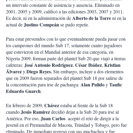
un intervalo constante de asistencia y ausencia. Eliminado en
2001, 2005 y 2009, calificó a las ediciones 2003, 2007 y 2011.
Alberto de la Torre
Es decir, ni en la administración de
ni en la
Justino Compeán
actual de
se pudo repetir.
Para estar prevenidos con lo que eventualmente pueda pasar con
los campeones del mundo Sub 17, solamente cuatro jugadores
que estuvieron en el Mundial anterior de esa categoría, en
Nigeria 2009, forman parte del plantel Sub 20 que viajó a tierras
José Antonio Rodríguez
César Ibáñez
Kristian
cafeteras:
,
,
Álvarez
Diego Reyes.
y
Sin embargo, incluye a dos elementos
que en 2009 fueron separados del plantel Sub 18 por salirse de
Alan Pulido
Taufic
la concentración para irse de pachanga:
y
Eduardo Guarch
.
Chávez
En febrero de 2009,
estaba al frente de la Sub 18
Jesús Ramírez
cuando
decidió dejar a la Sub 20 para irse al
Juan Carlos
América. Por eso,
aceptó el reto de dirigir a la
juvenil en el Premundial de Macota, Trinidad y Tobago, pero fue
eliminado. De inmediato regresó con sus muchachos y fue