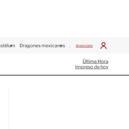
stélum
Dragones mexicanos
Juegos Centroamericanos
Anúnciate
I
n
i
Última Hora
c
Impreso de hoy
i
a
r
S
e
s
i
ó
n