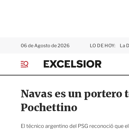
06 de Agosto de 2026
LO DE HOY:
La D
E
x
M
c
e
e
n
l
ú
s
Navas es un portero 
i
o
Pochettino
r
El técnico argentino del PSG reconoció que e