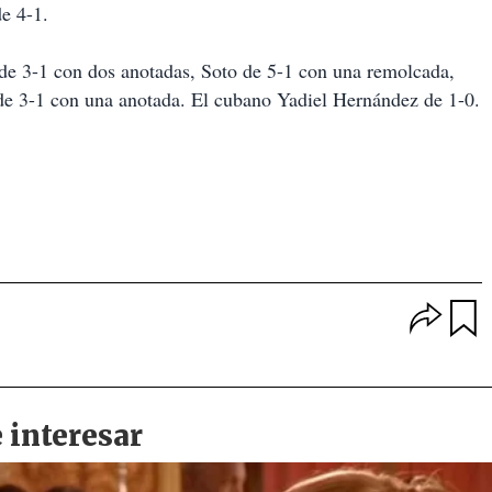
e 4-1.
 de 3-1 con dos anotadas, Soto de 5-1 con una remolcada,
 de 3-1 con una anotada. El cubano Yadiel Hernández de 1-0.
O
p
u
c
a
i
r
o
d
n
a