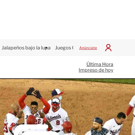
Jalapeños bajo la lupa
Juegos Centroamericanos
Anúnciate
I
n
i
Última Hora
c
Impreso de hoy
i
a
r
S
e
s
i
ó
n