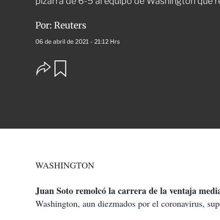
pizarra de 6-5 al equipo de Washington que 
Por:
Reuters
06 de abril de 2021 - 21:12 Hrs
O
G
u
p
a
c
r
i
d
o
a
n
r
e
s
d
e
c
WASHINGTON
o
m
p
Juan Soto remolcó la carrera de la ventaja media
a
Washington, aun diezmados por el coronavirus, supe
r
t