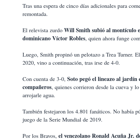
i
Tras una espera de cinco días adicionales para come
r
remontada.
Will Smith subió al montículo e
El relevista zurdo
dominicano Víctor Robles
, quien ahora funge com
Luego, Smith propinó un pelotazo a Trea Turner. E
2020, vino a continuación, tras irse de 4-0.
Soto pegó el lineazo al jardín 
Con cuenta de 3-0,
compañeros
, quienes corrieron desde la cueva y lo
arrojarle agua.
También festejaron los 4.801 fanáticos. No había pú
juego de la Serie Mundial de 2019.
el venezolano Ronald Acuña Jr. d
Por los Bravos,