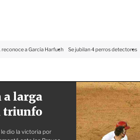
 reconoce a García Harfuch
Se jubilan 4 perros detectores
 a larga
 triunfo
e dio la victoria por