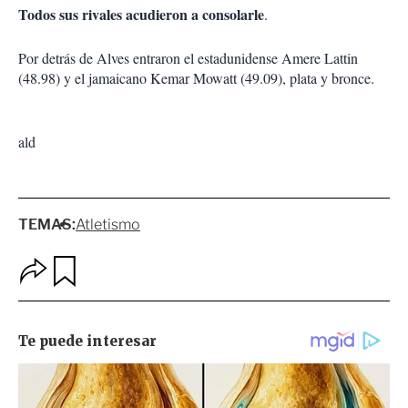
Todos sus rivales acudieron a consolarle
.
Por detrás de Alves entraron el estadunidense Amere Lattin
(48.98) y el jamaicano Kemar Mowatt (49.09), plata y bronce.
ald
TEMAS:
Atletismo
O
G
p
u
c
a
i
r
o
d
n
a