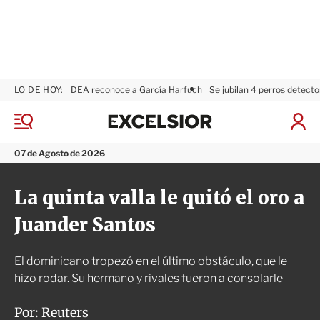
LO DE HOY:
DEA reconoce a García Harfuch
Se jubilan 4 perros detecto
E
x
M
I
c
e
n
n
e
i
07 de Agosto de 2026
ú
l
c
s
i
La quinta valla le quitó el oro a
i
a
o
r
Juander Santos
r
S
e
s
El dominicano tropezó en el último obstáculo, que le
i
ó
hizo rodar. Su hermano y rivales fueron a consolarle
n
Por:
Reuters