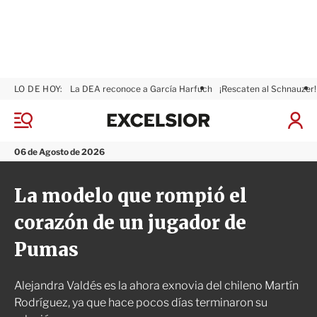
LO DE HOY:
La DEA reconoce a García Harfuch
¡Rescaten al Schnauzer!
E
x
M
I
c
e
n
n
e
i
06 de Agosto de 2026
ú
l
c
s
i
La modelo que rompió el
i
a
o
r
corazón de un jugador de
r
S
e
Pumas
s
i
ó
Alejandra Valdés es la ahora exnovia del chileno Martín
n
Rodríguez, ya que hace pocos días terminaron su