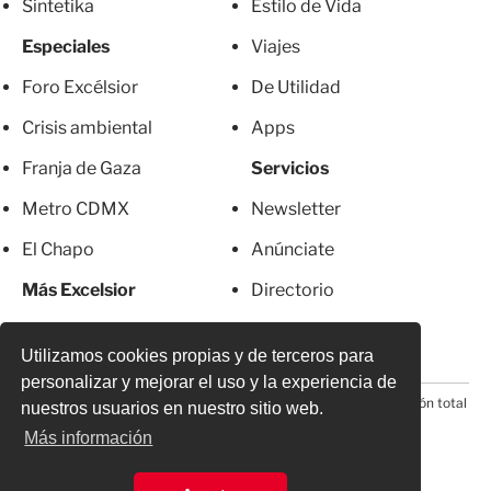
Sintetika
Estilo de Vida
Especiales
Viajes
Foro Excélsior
De Utilidad
Crisis ambiental
Apps
Franja de Gaza
Servicios
Metro CDMX
Newsletter
El Chapo
Anúnciate
Más Excelsior
Directorio
Mujeres
Suscripciones
Utilizamos cookies propias y de terceros para
personalizar y mejorar el uso y la experiencia de
© 2026 Todos los derechos reservados. Prohibida la reproducción total
nuestros usuarios en nuestro sitio web.
o parcial, incluyendo cualquier medio electrónico*
Más información