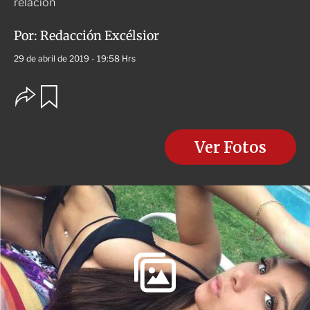
relación
Por:
Redacción Excélsior
29 de abril de 2019 - 19:58 Hrs
O
G
u
p
a
c
r
i
d
o
Ver Fotos
a
n
r
e
s
d
e
c
o
m
p
a
r
t