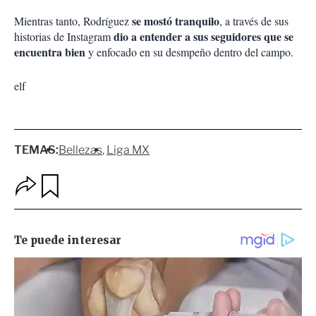
se mostó tranquilo
Mientras tanto, Rodríguez
, a través de sus
dio a entender a sus seguidores que se
historias de Instagram
encuentra bien
y enfocado en su desmpeño dentro del campo.
elf
TEMAS:
Bellezas
Liga MX
O
G
p
u
c
a
i
r
o
d
n
a
e
r