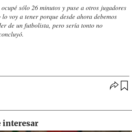
o ocupé sólo 26 minutos y puse a otros jugadores
o lo voy a tener porque desde ahora debemos
r de un futbolista, pero sería tonto no
concluyó.
O
p
u
c
a
i
r
o
d
n
a