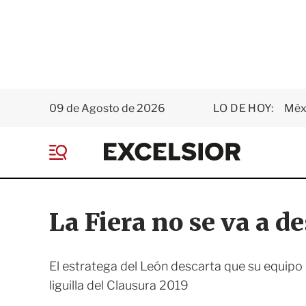
09 de Agosto de 2026
LO DE HOY:
Méxi
E
x
M
c
e
e
n
l
ú
s
La Fiera no se va a d
i
o
r
El estratega del León descarta que su equipo p
liguilla del Clausura 2019