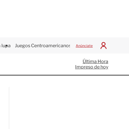
 lupa
Juegos Centroamericanos
Anúnciate
I
n
i
Última Hora
c
Impreso de hoy
i
a
r
S
e
s
i
ó
n