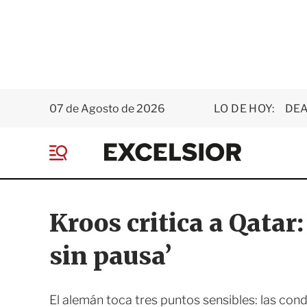
07 de Agosto de 2026
LO DE HOY:
DEA
E
x
M
c
e
e
n
l
ú
s
Kroos critica a Qatar
i
o
sin pausa’
r
El alemán toca tres puntos sensibles: las con