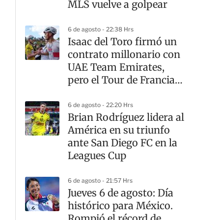
MLS vuelve a golpear
6 de agosto - 22:38 Hrs
Isaac del Toro firmó un
contrato millonario con
UAE Team Emirates,
pero el Tour de Francia
sigue teniendo otro
dueño
6 de agosto - 22:20 Hrs
Brian Rodríguez lidera al
América en su triunfo
ante San Diego FC en la
Leagues Cup
6 de agosto - 21:57 Hrs
Jueves 6 de agosto: Día
histórico para México.
Rompió el récord de