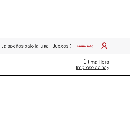
Jalapeños bajo la lupa
Juegos Centroamericanos
Anúnciate
I
n
i
Última Hora
c
Impreso de hoy
i
a
r
S
e
s
i
ó
n