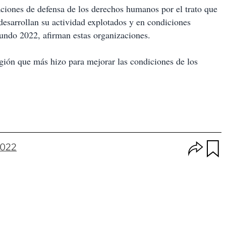
zaciones de defensa de los derechos humanos por el trato que
desarrollan su actividad explotados y en condiciones
undo 2022, afirman estas organizaciones.
región que más hizo para mejorar las condiciones de los
O
2022
p
u
c
a
i
r
o
d
n
a