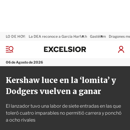
LO DE HOY:
La DEA reconoce a García Harfuch
Gastélum
Dragones m
E
x
M
I
c
e
n
n
e
i
06 de Agosto de 2026
ú
l
c
s
i
Kershaw luce en la ‘lomita’ y
i
a
o
r
Dodgers vuelven a ganar
r
S
e
s
El lanzador tuvo una labor de siete entradas en las que
i
ó
toleró cuatro imparables no permitió carrera y ponchó
n
a ocho rivales