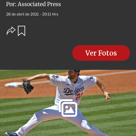
Por:
Associated Press
28 de abril de 2021 - 20:11 Hrs
O
G
u
p
a
c
r
i
d
o
Ver Fotos
a
n
r
e
s
d
e
c
o
m
p
a
r
t
i
r