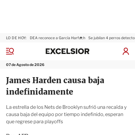
LO DE HOY:
DEA reconoce a García Harfuch
Se jubilan 4 perros detecto
E
x
M
I
c
e
n
n
e
i
07 de Agosto de 2026
ú
l
c
s
i
James Harden causa baja
i
a
o
r
indefinidamente
r
S
e
s
La estrella de los Nets de Brooklyn sufrió una recaída y
i
causa baja del equipo por tiempo indefinido, esperan
ó
que regrese para playoffs
n