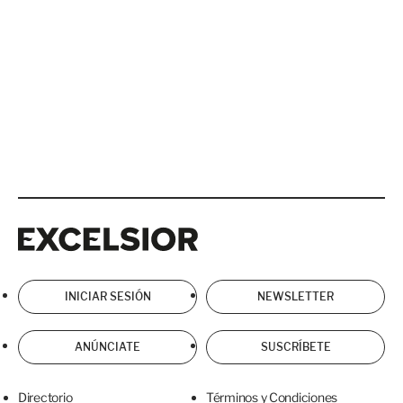
Excelsior
Excelsior
INICIAR SESIÓN
NEWSLETTER
ANÚNCIATE
SUSCRÍBETE
Directorio
Términos y Condiciones