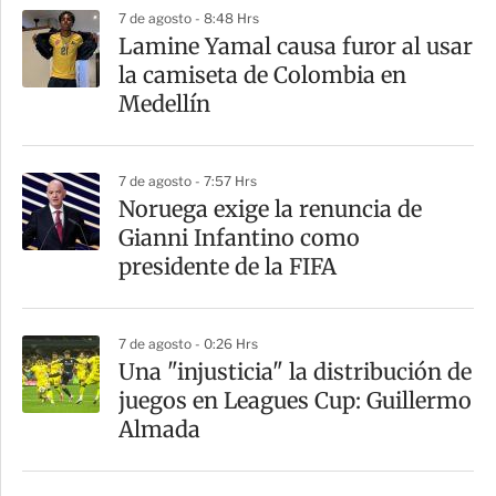
p
7 de agosto - 8:48 Hrs
a
Lamine Yamal causa furor al usar
r
la camiseta de Colombia en
t
Medellín
i
r
7 de agosto - 7:57 Hrs
Noruega exige la renuncia de
Gianni Infantino como
presidente de la FIFA
7 de agosto - 0:26 Hrs
Una "injusticia" la distribución de
juegos en Leagues Cup: Guillermo
Almada