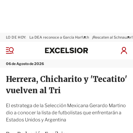
LO DE HOY:
La DEA reconoce a García Harfuch
¡Rescaten al Schnauzer!
E
x
M
I
c
e
n
n
e
i
06 de Agosto de 2026
ú
l
c
s
i
Herrera, Chicharito y 'Tecatito'
i
a
o
r
vuelven al Tri
r
S
e
s
El estratega de la Selección Mexicana Gerardo Martino
i
dio a conocer la lista de futbolistas que enfrentarán a
ó
Estados Unidos y Argentina
n