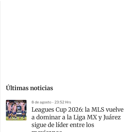
c
a
i
r
o
d
n
a
e
r
s
d
e
c
o
Últimas noticias
m
p
8 de agosto - 23:52 Hrs
a
Leagues Cup 2026: la MLS vuelve
r
a dominar a la Liga MX y Juárez
t
sigue de líder entre los
i