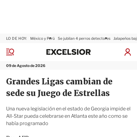
LO DE HOY:
México y Perú
Se jubilan 4 perros detectores
Jalapeños baj
E
x
M
I
c
e
n
n
e
i
09 de Agosto de 2026
ú
l
c
s
i
Grandes Ligas cambian de
i
a
o
r
sede su Juego de Estrellas
r
S
e
s
Una nueva legislación en el estado de Georgia impide el
i
All-Star pueda celebrarse en Atlanta este año como se
ó
había programado
n