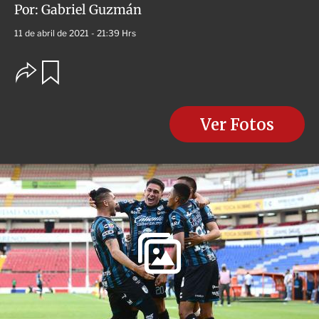
Por:
Gabriel Guzmán
11 de abril de 2021 - 21:39 Hrs
O
G
u
p
a
c
r
i
d
o
Ver Fotos
a
n
r
e
s
d
e
c
o
m
p
a
r
t
i
r