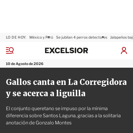
LO DE HOY:
México y Perú
Se jubilan 4 perros detectores
Jalapeños baj
E
x
M
I
c
e
n
n
e
i
10 de Agosto de 2026
ú
l
c
s
i
Gallos canta en La Corregidora
i
a
o
r
y se acerca a liguilla
r
S
e
s
El conjunto queretano se impuso por la mínima
i
ó
diferencia sobre Santos Laguna, gracias a la solitaria
n
anotación de Gonzalo Montes