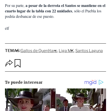
a pesar de la derrota el Santos se mantiene en el
Por su parte,
cuarto lugar de la tabla con 22 unidades
, sólo el Puebla los
podría desbancar de ese puesto.
elf
TEMAS:
Gallos de Querétaro
Liga MX
Santos Laguna
O
G
p
u
c
a
i
r
o
d
n
a
e
r
s