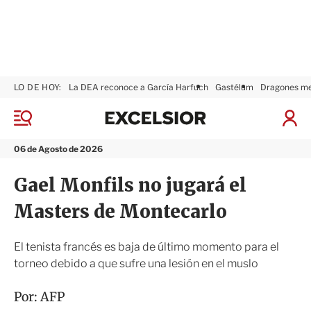
LO DE HOY:
La DEA reconoce a García Harfuch
Gastélum
Dragones m
E
x
M
I
c
e
n
n
e
i
06 de Agosto de 2026
ú
l
c
s
i
Gael Monfils no jugará el
i
a
o
r
Masters de Montecarlo
r
S
e
s
El tenista francés es baja de último momento para el
i
torneo debido a que sufre una lesión en el muslo
ó
n
Por:
AFP