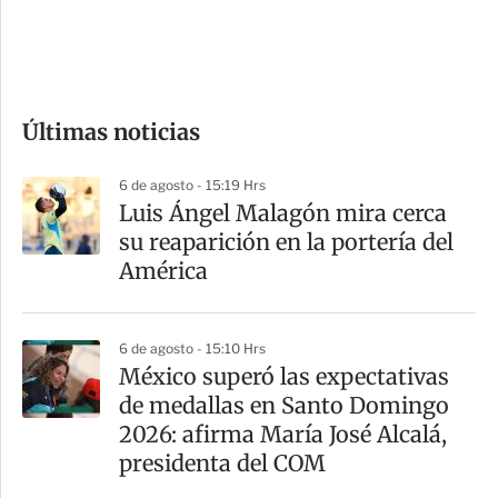
d
e
c
o
Últimas noticias
m
p
6 de agosto - 15:19 Hrs
a
Luis Ángel Malagón mira cerca
r
su reaparición en la portería del
t
América
i
r
6 de agosto - 15:10 Hrs
México superó las expectativas
de medallas en Santo Domingo
2026: afirma María José Alcalá,
presidenta del COM