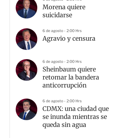
Morena quiere
suicidarse
6 de agosto - 2:00 Hrs
G
Agravio y censura
6 de agosto - 2:00 Hrs
Sheinbaum quiere
retomar la bandera
anticorrupción
6 de agosto - 2:00 Hrs
CDMX: una ciudad que
se inunda mientras se
queda sin agua