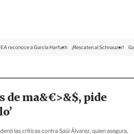
EA reconoce a García Harfuch
¡Rescaten al Schnauzer!
Ga
os de ma&€>&$, pide
lo’
enó las críticas contra Saúl Álvarez, quien asegura,