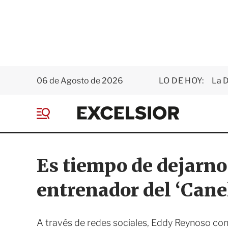
06 de Agosto de 2026
LO DE HOY:
La D
E
x
M
c
e
e
n
l
ú
s
Es tiempo de dejarn
i
o
entrenador del ‘Cane
r
A través de redes sociales, Eddy Reynoso cond