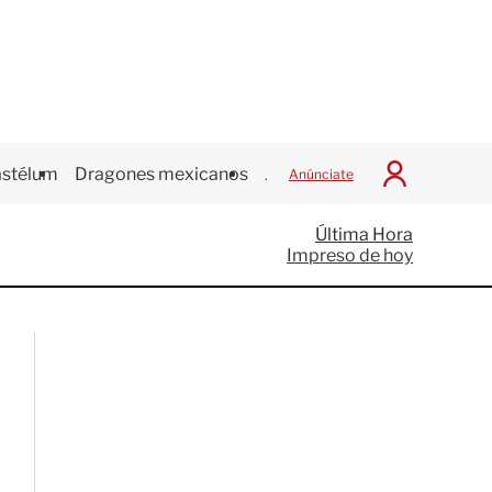
stélum
Dragones mexicanos
Juegos Centroamericanos
Anúnciate
I
n
i
Última Hora
c
Impreso de hoy
i
a
r
S
e
s
i
ó
n