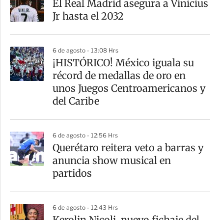
El Real Madrid asegura a Vinícius
r
Jr hasta el 2032
t
i
6 de agosto - 13:08 Hrs
r
¡HISTÓRICO! México iguala su
récord de medallas de oro en
unos Juegos Centroamericanos y
del Caribe
6 de agosto - 12:56 Hrs
Querétaro reitera veto a barras y
anuncia show musical en
partidos
6 de agosto - 12:43 Hrs
Kerolin Nicoli, nuevo fichaje del