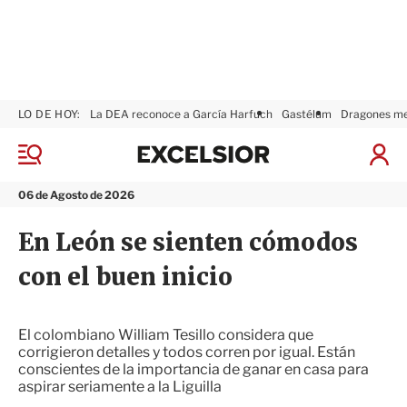
LO DE HOY:
La DEA reconoce a García Harfuch
Gastélum
Dragones m
E
x
M
I
c
e
n
n
e
i
06 de Agosto de 2026
ú
l
c
s
i
En León se sienten cómodos
i
a
o
r
con el buen inicio
r
S
e
s
i
El colombiano William Tesillo considera que
ó
corrigieron detalles y todos corren por igual. Están
n
conscientes de la importancia de ganar en casa para
aspirar seriamente a la Liguilla