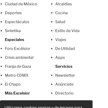
Ciudad de México
Alcaldías
Deportes
Cocina
Espectáculos
Salud
Sintetika
Estilo de Vida
Especiales
Viajes
Foro Excélsior
De Utilidad
Crisis ambiental
Apps
Franja de Gaza
Servicios
Metro CDMX
Newsletter
El Chapo
Anúnciate
Más Excelsior
Directorio
Mujeres
Suscripciones
Utilizamos cookies propias y de terceros para