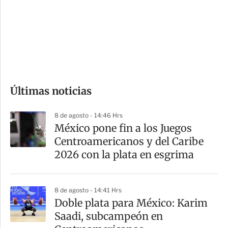
e
r
s
d
e
c
o
Últimas noticias
m
p
8 de agosto - 14:46 Hrs
a
México pone fin a los Juegos
r
Centroamericanos y del Caribe
t
2026 con la plata en esgrima
i
r
8 de agosto - 14:41 Hrs
Doble plata para México: Karim
Saadi, subcampeón en