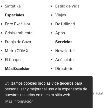
Sintetika
Estilo de Vida
Especiales
Viajes
Foro Excélsior
De Utilidad
Crisis ambiental
Apps
Franja de Gaza
Servicios
Metro CDMX
Newsletter
El Chapo
Anúnciate
Más Excelsior
Directorio
Mujeres
Suscripciones
Utilizamos cookies propias y de terceros para
personalizar y mejorar el uso y la experiencia de
© 2026 Todos los derechos reservados. Prohibida la reproducción total
nuestros usuarios en nuestro sitio web.
o parcial, incluyendo cualquier medio electrónico*
Más información