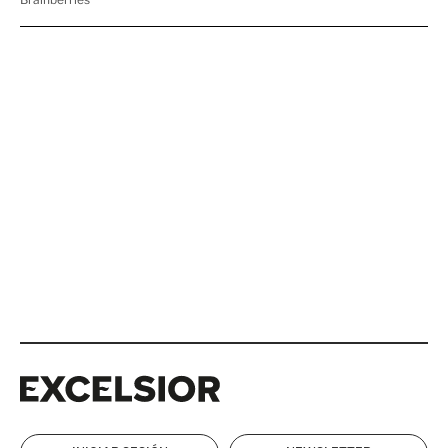
Excelsior
Excelsior