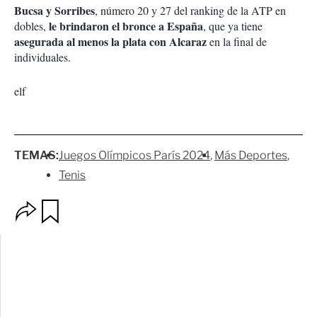
Bucsa y Sorribes
, número 20 y 27 del ranking de la ATP en
le brindaron el bronce a España
dobles,
, que ya tiene
asegurada al menos la plata con Alcaraz
en la final de
individuales.
elf
TEMAS:
Juegos Olímpicos París 2024
Más Deportes
Tenis
O
G
p
u
c
a
i
r
o
d
n
a