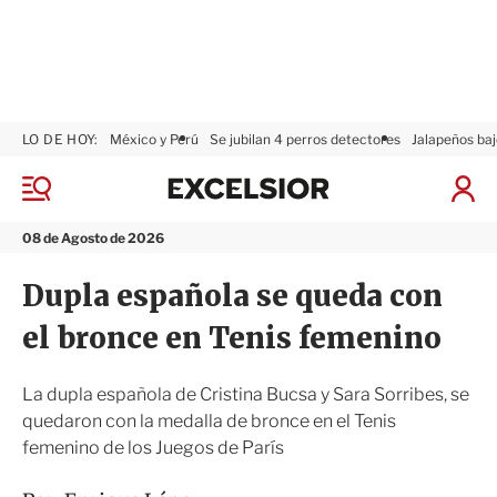
LO DE HOY:
México y Perú
Se jubilan 4 perros detectores
Jalapeños baj
E
x
M
I
c
e
n
n
e
i
08 de Agosto de 2026
ú
l
c
s
i
Dupla española se queda con
i
a
o
r
el bronce en Tenis femenino
r
S
e
s
La dupla española de Cristina Bucsa y Sara Sorribes, se
i
quedaron con la medalla de bronce en el Tenis
ó
femenino de los Juegos de París
n