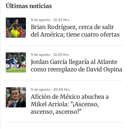
Últimas noticias
m
p
9 de agosto - 21:33 Hrs
a
Brian Rodríguez, cerca de salir
r
del América; tiene cuatro ofertas
t
i
9 de agosto - 21:25 Hrs
r
Jordan García llegaría al Atlante
como reemplazo de David Ospina
9 de agosto - 20:49 Hrs
Afición de México abuchea a
Mikel Arriola: "¡Ascenso,
ascenso, ascenso!"