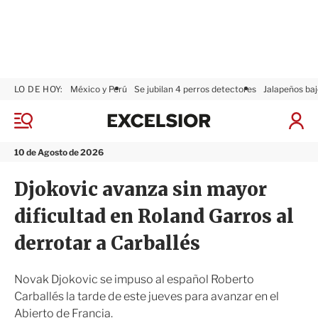
LO DE HOY:
México y Perú
Se jubilan 4 perros detectores
Jalapeños baj
E
x
M
I
c
e
n
n
e
i
10 de Agosto de 2026
ú
l
c
s
i
Djokovic avanza sin mayor
i
a
o
r
dificultad en Roland Garros al
r
S
e
derrotar a Carballés
s
i
ó
Novak Djokovic se impuso al español Roberto
n
Carballés la tarde de este jueves para avanzar en el
Abierto de Francia.